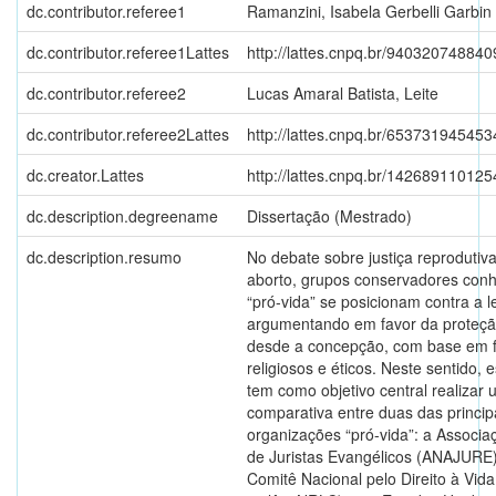
dc.contributor.referee1
Ramanzini, Isabela Gerbelli Garbin
dc.contributor.referee1Lattes
http://lattes.cnpq.br/94032074884
dc.contributor.referee2
Lucas Amaral Batista, Leite
dc.contributor.referee2Lattes
http://lattes.cnpq.br/65373194545
dc.creator.Lattes
http://lattes.cnpq.br/14268911012
dc.description.degreename
Dissertação (Mestrado)
dc.description.resumo
No debate sobre justiça reprodutiv
aborto, grupos conservadores con
“pró-vida” se posicionam contra a l
argumentando em favor da proteçã
desde a concepção, com base em
religiosos e éticos. Neste sentido, 
tem como objetivo central realizar 
comparativa entre duas das princip
organizações “pró-vida”: a Associa
de Juristas Evangélicos (ANAJURE),
Comitê Nacional pelo Direito à Vida