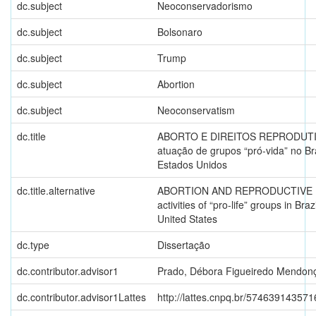
dc.subject
Neoconservadorismo
dc.subject
Bolsonaro
dc.subject
Trump
dc.subject
Abortion
dc.subject
Neoconservatism
dc.title
ABORTO E DIREITOS REPRODUTI
atuação de grupos “pró-vida” no Br
Estados Unidos
dc.title.alternative
ABORTION AND REPRODUCTIVE 
activities of “pro-life” groups in Braz
United States
dc.type
Dissertação
dc.contributor.advisor1
Prado, Débora Figueiredo Mendon
dc.contributor.advisor1Lattes
http://lattes.cnpq.br/57463914357