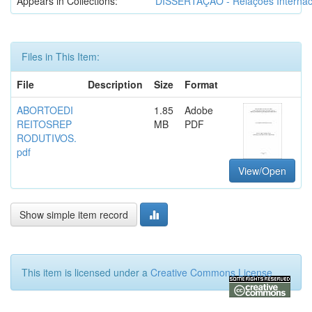
Appears in Collections:
DISSERTAÇÃO - Relações Internac
Files in This Item:
File
Description
Size
Format
ABORTOEDI
1.85
Adobe
REITOSREP
MB
PDF
RODUTIVOS.
pdf
View/Open
Show simple item record
This item is licensed under a
Creative Commons License