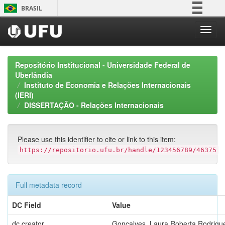
Skip
BRASIL
navigation
Simplifique!
Comunica BR
Participe
Repositório Institucional - Universidade Federal de
Acesso à informação
Uberlândia
Instituto de Economia e Relações Internacionais
Legislação
(IERI)
Canais
DISSERTAÇÃO - Relações Internacionais
Please use this identifier to cite or link to this item:
https://repositorio.ufu.br/handle/123456789/46375
Full metadata record
DC Field
Value
dc.creator
Gonçalves, Laura Roberta Rodrigu