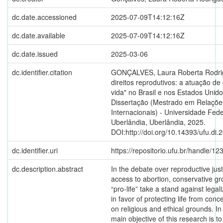
dc.date.accessioned
2025-07-09T14:12:16Z
dc.date.available
2025-07-09T14:12:16Z
dc.date.issued
2025-03-06
dc.identifier.citation
GONÇALVES, Laura Roberta Rodrig
direitos reprodutivos: a atuação de
vida" no Brasil e nos Estados Unido
Dissertação (Mestrado em Relaçõe
Internacionais) - Universidade Fede
Uberlândia, Uberlândia, 2025.
DOI:http://doi.org/10.14393/ufu.di
dc.identifier.uri
https://repositorio.ufu.br/handle/
dc.description.abstract
In the debate over reproductive jus
access to abortion, conservative g
“pro-life” take a stand against legal
in favor of protecting life from con
on religious and ethical grounds. In
main objective of this research is to