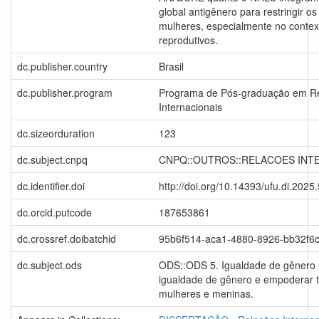
global antigênero para restringir os
mulheres, especialmente no context
reprodutivos.
dc.publisher.country
Brasil
dc.publisher.program
Programa de Pós-graduação em R
Internacionais
dc.sizeorduration
123
dc.subject.cnpq
CNPQ::OUTROS::RELACOES INT
dc.identifier.doi
http://doi.org/10.14393/ufu.di.2025
dc.orcid.putcode
187653861
dc.crossref.doibatchid
95b6f514-aca1-4880-8926-bb32f6
dc.subject.ods
ODS::ODS 5. Igualdade de gênero -
igualdade de gênero e empoderar 
mulheres e meninas.