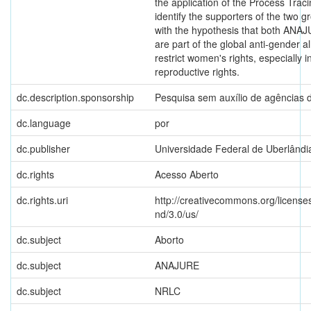
the application of the Process Trac
identify the supporters of the two 
with the hypothesis that both AN
are part of the global anti-gender al
restrict women's rights, especially i
reproductive rights.
dc.description.sponsorship
Pesquisa sem auxílio de agências 
dc.language
por
dc.publisher
Universidade Federal de Uberlândi
dc.rights
Acesso Aberto
dc.rights.uri
http://creativecommons.org/license
nd/3.0/us/
dc.subject
Aborto
dc.subject
ANAJURE
dc.subject
NRLC