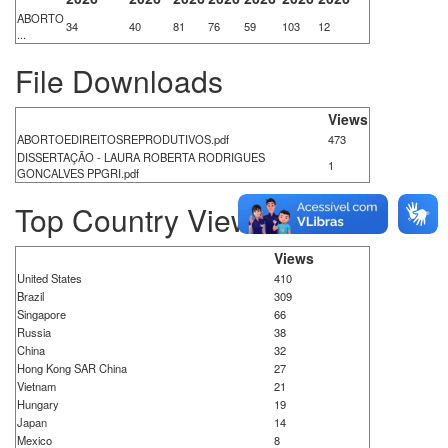
ABORTO
34
40
81
76
59
103
12
...
File Downloads
Views
ABORTOEDIREITOSREPRODUTIVOS.pdf
473
DISSERTAÇÃO - LAURA ROBERTA RODRIGUES
1
GONCALVES PPGRI.pdf
Top Country Views
Views
United States
410
Brazil
309
Singapore
66
Russia
38
China
32
Hong Kong SAR China
27
Vietnam
21
Hungary
19
Japan
14
Mexico
8