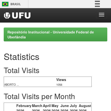
Skip
BRASIL
navigation
Simplifique!
Comunica BR
Participe
Repositório Institucional - Universidade Federal de
Acesso à informação
Uberlândia
Legislação
Canais
Statistics
Total Visits
Views
ABORTO ...
1056
Total Visits per Month
February
March
April
May
June
July
August
2026
2026
2026
2026
2026
2026
2026