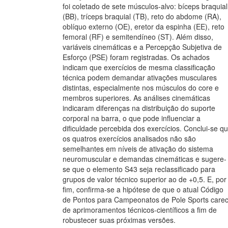
foi coletado de sete músculos-alvo: bíceps braquial
(BB), tríceps braquial (TB), reto do abdome (RA),
oblíquo externo (OE), eretor da espinha (EE), reto
femoral (RF) e semitendíneo (ST). Além disso,
variáveis cinemáticas e a Percepção Subjetiva de
Esforço (PSE) foram registradas. Os achados
indicam que exercícios de mesma classificação
técnica podem demandar ativações musculares
distintas, especialmente nos músculos do core e
membros superiores. As análises cinemáticas
indicaram diferenças na distribuição do suporte
corporal na barra, o que pode influenciar a
dificuldade percebida dos exercícios. Conclui-se q
os quatros exercícios analisados não são
semelhantes em níveis de ativação do sistema
neuromuscular e demandas cinemáticas e sugere-
se que o elemento S43 seja reclassificado para
grupos de valor técnico superior ao de +0,5. E, por
fim, confirma-se a hipótese de que o atual Código
de Pontos para Campeonatos de Pole Sports care
de aprimoramentos técnicos-científicos a fim de
robustecer suas próximas versões.