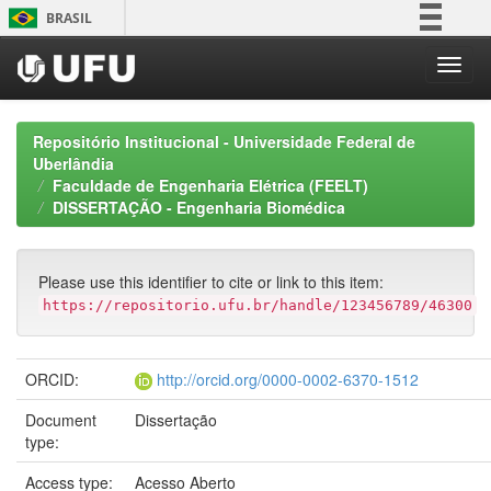
Skip
BRASIL
navigation
Simplifique!
Comunica BR
Participe
Repositório Institucional - Universidade Federal de
Acesso à informação
Uberlândia
Faculdade de Engenharia Elétrica (FEELT)
Legislação
DISSERTAÇÃO - Engenharia Biomédica
Canais
Please use this identifier to cite or link to this item:
https://repositorio.ufu.br/handle/123456789/46300
ORCID:
http://orcid.org/0000-0002-6370-1512
Document
Dissertação
type:
Access type:
Acesso Aberto