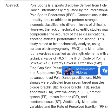
Abstract:
Pole Sports is a sports discipline derived from Pole
Dance, internationally regulated by the Internationa
Pole Sports Federation (IPSF). Competitions in this
modality require athletes to perform strength
elements classified into different levels of difficulty.
However, the lack of technical-scientific studies ma
compromise the accuracy of these classifications,
affecting athletes' performance and scoring. This
study aimed to biomechanically analyze, using
surface electromyography (EMG) and kinematics,
four exercises classified as strength elements with 
technical value of +0.5 in the IPSF Code of Points
(2021-2024): Butterfly Reverse Extension (S42),
Flag Grip Side Passé (S43), Hiphold Half Split (S46
and Superpassé (S47). The sample consisted of 1
advanced-level Pole Dance practitioners. EMG
signals were collected from seven target muscles:
biceps brachii (BB), triceps brachii (TB), rectus
abdominis (RA), external oblique (OE), erector
spinae (EE), rectus femoris (RF), and
semitendinosus (ST). Additionally, kinematic
variables and the Rate of Perceived Exertion (RPE)