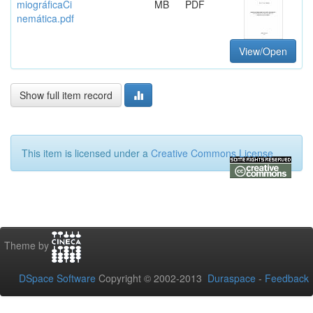
miográficaCi
MB
PDF
nemática.pdf
View/Open
Show full item record
This item is licensed under a
Creative Commons License
Theme by
DSpace Software
Copyright © 2002-2013
Duraspace
-
Feedback