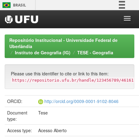
Skip
BRASIL
navigation
Simplifique!
Comunica BR
Participe
Repositório Institucional - Universidade Federal de
Acesso à informação
Uberlândia
Instituto de Geografia (IG)
TESE - Geografia
Legislação
Canais
Please use this identifier to cite or link to this item:
https://repositorio.ufu.br/handle/123456789/46161
ORCID:
http://orcid.org/0009-0001-9102-8046
Document
Tese
type:
Access type:
Acesso Aberto