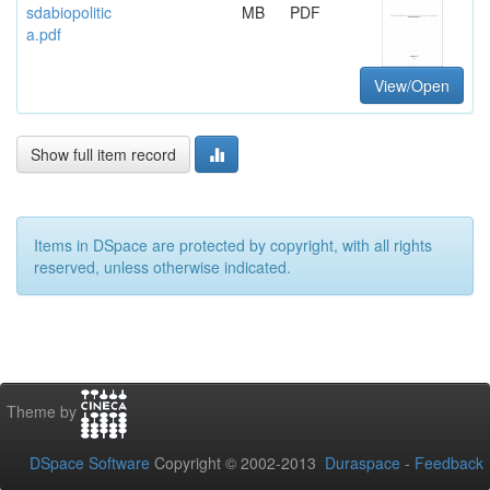
sdabiopolitic
MB
PDF
a.pdf
View/Open
Show full item record
Items in DSpace are protected by copyright, with all rights
reserved, unless otherwise indicated.
Theme by
DSpace Software
Copyright © 2002-2013
Duraspace
-
Feedback