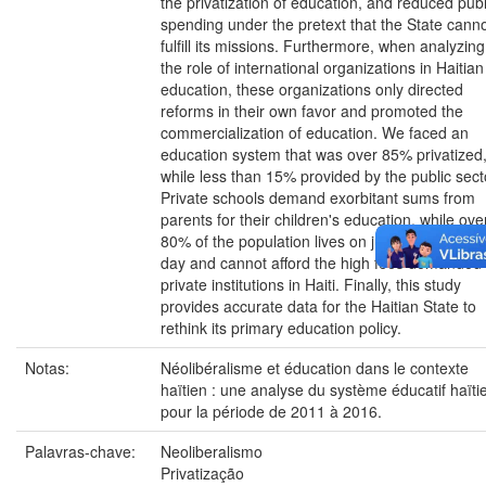
the privatization of education, and reduced publ
spending under the pretext that the State cann
fulfill its missions. Furthermore, when analyzing
the role of international organizations in Haitian
education, these organizations only directed
reforms in their own favor and promoted the
commercialization of education. We faced an
education system that was over 85% privatized
while less than 15% provided by the public sect
Private schools demand exorbitant sums from
parents for their children's education, while ove
80% of the population lives on just one US dolla
day and cannot afford the high fees demanded
private institutions in Haiti. Finally, this study
provides accurate data for the Haitian State to
rethink its primary education policy.
Notas:
Néolibéralisme et éducation dans le contexte
haïtien : une analyse du système éducatif haïti
pour la période de 2011 à 2016.
Palavras-chave:
Neoliberalismo
Privatização