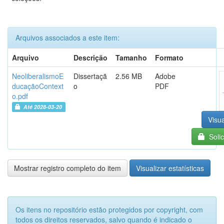
Arquivos associados a este item:
Arquivo
Descrição
Tamanho
Formato
NeoliberalismoE
Dissertaçã
2.56 MB
Adobe
ducaçãoContext
o
PDF
o.pdf
Até 2028-03-20
Visua
Solic
Mostrar registro completo do item
Visualizar estatísticas
Os itens no repositório estão protegidos por copyright, com
todos os direitos reservados, salvo quando é indicado o