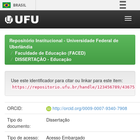
Skip
BRASIL
navigation
Simplifique!
Comunica BR
Participe
Repositório Institucional - Universidade Federal de
Acesso à informação
Uberlândia
Faculdade de Educação (FACED)
Legislação
DISSERTAÇÃO - Educação
Canais
Use este identificador para citar ou linkar para este item:
https://repositorio.ufu.br/handle/123456789/43675
ORCID:
http://orcid.org/0009-0007-9340-7908
Tipo do
Dissertação
documento:
Tipo de acesso:
Acesso Embargado