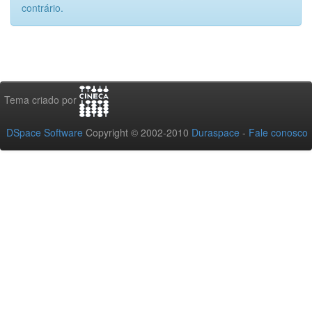
contrário.
Tema criado por
DSpace Software
Copyright © 2002-2010
Duraspace
-
Fale conosco