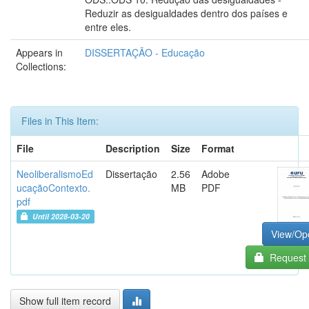
Reduzir as desigualdades dentro dos países e
entre eles.
Appears in
DISSERTAÇÃO - Educação
Collections:
Files in This Item:
File
Description
Size
Format
NeoliberalismoEd
Dissertação
2.56
Adobe
ucaçãoContexto.
MB
PDF
pdf
Until 2028-03-20
View/Op
Request 
Show full item record