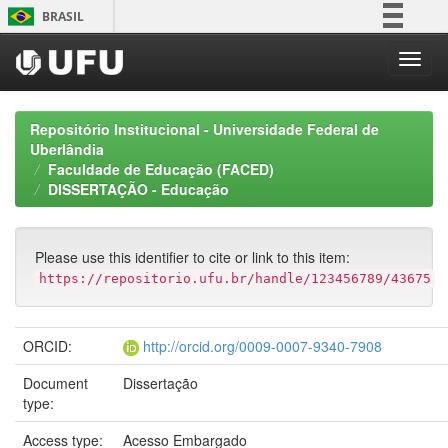
Skip
BRASIL
navigation
Simplifique!
Comunica BR
Participe
Repositório Institucional - Universidade Federal de
Acesso à informação
Uberlândia
Faculdade de Educação (FACED)
Legislação
DISSERTAÇÃO - Educação
Canais
Please use this identifier to cite or link to this item:
https://repositorio.ufu.br/handle/123456789/43675
ORCID:
http://orcid.org/0009-0007-9340-7908
Document
Dissertação
type:
Access type:
Acesso Embargado