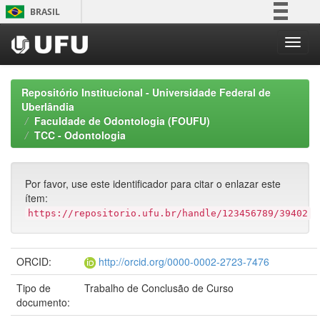
Skip
BRASIL
navigation
Simplifique!
Comunica BR
Participe
Repositório Institucional - Universidade Federal de
Acesso à informação
Uberlândia
Faculdade de Odontologia (FOUFU)
Legislação
TCC - Odontologia
Canais
Por favor, use este identificador para citar o enlazar este
ítem:
https://repositorio.ufu.br/handle/123456789/39402
ORCID:
http://orcid.org/0000-0002-2723-7476
Tipo de
Trabalho de Conclusão de Curso
documento: