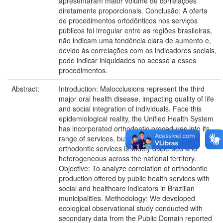
apresentaram maior volume de correlações
diretamente proporcionais. Conclusão: A oferta
de procedimentos ortodônticos nos serviços
públicos foi irregular entre as regiões brasileiras,
não indicam uma tendência clara de aumento e,
devido às correlações com os indicadores sociais,
pode indicar iniquidades no acesso a esses
procedimentos.
Abstract:
Introduction: Malocclusions represent the third
major oral health disease, impacting quality of life
and social integration of individuals. Face this
epidemiological reality, the Unified Health System
has incorporated orthodontic procedures into its
range of services, but it distribution of these
orthodontic services is widely dispersed and
heterogeneous across the national territory.
Objective: To analyze correlation of orthodontic
production offered by public health services with
social and healthcare indicators in Brazilian
municipalities. Methodology: We developed
ecological observational study conducted with
secondary data from the Public Domain reported