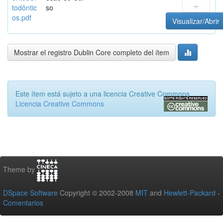
todôntic
so
os.pdf
Visualizar/Abrir
Mostrar el registro Dublin Core completo del ítem
Este ítem está sujeto a una licencia Creative Commons
Licencia Creative Commons
Theme by
DSpace Software
Copyright © 2002-2008
MIT
and
Hewlett-Packard
-
Comentarios