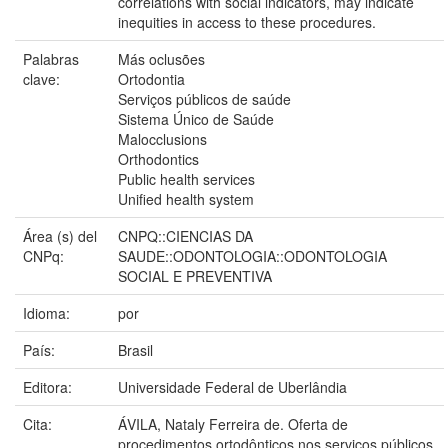
correlations with social indicators, may indicate
inequities in access to these procedures.
Palabras
Más oclusões
clave:
Ortodontia
Serviços públicos de saúde
Sistema Único de Saúde
Malocclusions
Orthodontics
Public health services
Unified health system
Área (s) del
CNPQ::CIENCIAS DA
CNPq:
SAUDE::ODONTOLOGIA::ODONTOLOGIA
SOCIAL E PREVENTIVA
Idioma:
por
País:
Brasil
Editora:
Universidade Federal de Uberlândia
Cita:
ÁVILA, Nataly Ferreira de. Oferta de
procedimentos ortodônticos nos serviços públicos