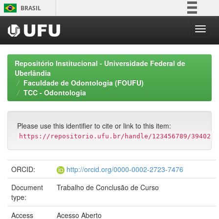
Skip
BRASIL
navigation
Simplifique!
Comunica BR
Participe
Repositório Institucional - Universidade Federal de
Acesso à informação
Uberlândia
Faculdade de Odontologia (FOUFU)
Legislação
TCC - Odontologia
Canais
Please use this identifier to cite or link to this item:
https://repositorio.ufu.br/handle/123456789/39402
ORCID:
http://orcid.org/0000-0002-2723-7476
Document
Trabalho de Conclusão de Curso
type:
Access
Acesso Aberto