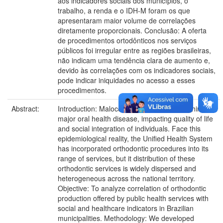
aos indicadores sociais dos municípios, o
trabalho, a renda e o IDH-M foram os que
apresentaram maior volume de correlações
diretamente proporcionais. Conclusão: A oferta
de procedimentos ortodônticos nos serviços
públicos foi irregular entre as regiões brasileiras,
não indicam uma tendência clara de aumento e,
devido às correlações com os indicadores sociais,
pode indicar iniquidades no acesso a esses
procedimentos.
Abstract:
Introduction: Malocclusions represent the third
major oral health disease, impacting quality of life
and social integration of individuals. Face this
epidemiological reality, the Unified Health System
has incorporated orthodontic procedures into its
range of services, but it distribution of these
orthodontic services is widely dispersed and
heterogeneous across the national territory.
Objective: To analyze correlation of orthodontic
production offered by public health services with
social and healthcare indicators in Brazilian
municipalities. Methodology: We developed