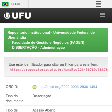
Skip
BRASIL
navigation
Simplifique!
Comunica BR
Participe
Repositório Institucional - Universidade Federal de
Acesso à informação
Uberlândia
Faculdade de Gestão e Negócios (FAGEN)
Legislação
DISSERTAÇÃO - Administração
Canais
Use este identificador para citar ou linkar para este item:
https://repositorio.ufu.br/handle/123456789/38378
ORCID:
http://orcid.org/0000-0003-2936-1494
Tipo do
Dissertação
documento:
Tipo de
Acesso Aberto