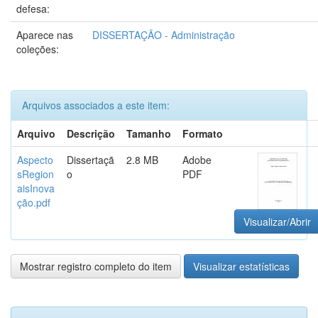
defesa:
Aparece nas
DISSERTAÇÃO - Administração
coleções:
Arquivos associados a este item:
Arquivo
Descrição
Tamanho
Formato
Aspecto
Dissertaçã
2.8 MB
Adobe
sRegion
o
PDF
aisInova
ção.pdf
Visualizar/Abrir
Mostrar registro completo do item
Visualizar estatísticas