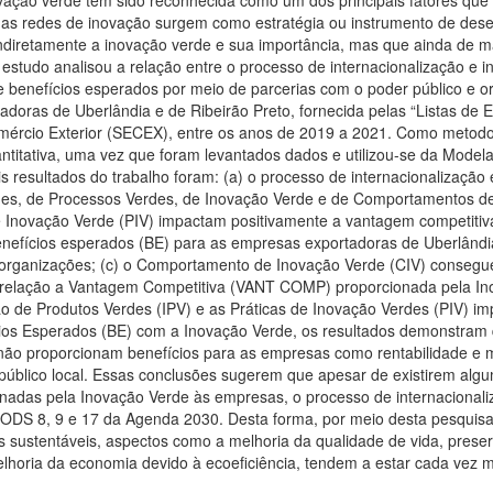
 as redes de inovação surgem como estratégia ou instrumento de desen
indiretamente a inovação verde e sua importância, mas que ainda de m
te estudo analisou a relação entre o processo de internacionalização 
 benefícios esperados por meio de parcerias com o poder público e or
adoras de Uberlândia e de Ribeirão Preto, fornecida pelas “Listas de
omércio Exterior (SECEX), entre os anos de 2019 a 2021. Como metodol
ntitativa, uma vez que foram levantados dados e utilizou-se da Model
ais resultados do trabalho foram: (a) o processo de internacionalizaçã
des, de Processos Verdes, de Inovação Verde e de Comportamentos d
de Inovação Verde (PIV) impactam positivamente a vantagem competit
efícios esperados (BE) para as empresas exportadoras de Uberlândia 
 organizações; (c) o Comportamento de Inovação Verde (CIV) consegue
elação a Vantagem Competitiva (VANT COMP) proporcionada pela Ino
de Produtos Verdes (IPV) e as Práticas de Inovação Verdes (PIV) im
ios Esperados (BE) com a Inovação Verde, os resultados demonstram 
não proporcionam benefícios para as empresas como rentabilidade e 
úblico local. Essas conclusões sugerem que apesar de existirem algu
nadas pela Inovação Verde às empresas, o processo de internacionaliz
 ODS 8, 9 e 17 da Agenda 2030. Desta forma, por meio desta pesquisa
sustentáveis, aspectos como a melhoria da qualidade de vida, preserv
lhoria da economia devido à ecoeficiência, tendem a estar cada vez m