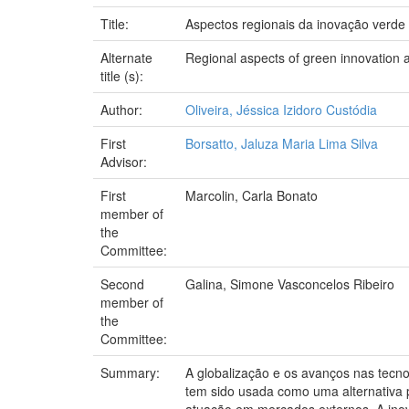
Title:
Aspectos regionais da inovação verde
Alternate
Regional aspects of green innovation a
title (s):
Author:
Oliveira, Jéssica Izidoro Custódia
First
Borsatto, Jaluza Maria Lima Silva
Advisor:
First
Marcolin, Carla Bonato
member of
the
Committee:
Second
Galina, Simone Vasconcelos Ribeiro
member of
the
Committee:
Summary:
A globalização e os avanços nas tecno
tem sido usada como uma alternativa 
atuação em mercados externos. A inova