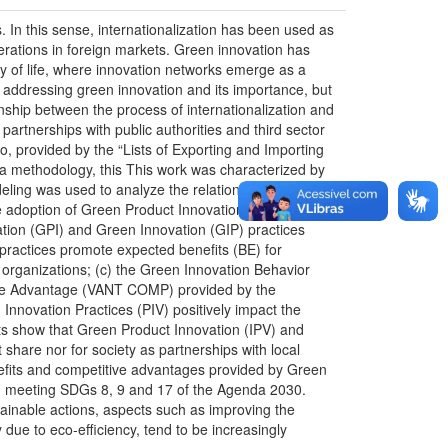
 In this sense, internationalization has been used as
perations in foreign markets. Green innovation has
ity of life, where innovation networks emerge as a
ly addressing green innovation and its importance, but
ionship between the process of internationalization and
rtnerships with public authorities and third sector
, provided by the “Lists of Exporting and Importing
a methodology, this This work was characterized by
deling was used to analyze the relationship between
the adoption of Green Product Innovation practices,
ion (GPI) and Green Innovation (GIP) practices
practices promote expected benefits (BE) for
 organizations; (c) the Green Innovation Behavior
ive Advantage (VANT COMP) provided by the
nnovation Practices (PIV) positively impact the
ts show that Green Product Innovation (IPV) and
share nor for society as partnerships with local
efits and competitive advantages provided by Green
ces, meeting SDGs 8, 9 and 17 of the Agenda 2030.
tainable actions, aspects such as improving the
 due to eco-efficiency, tend to be increasingly