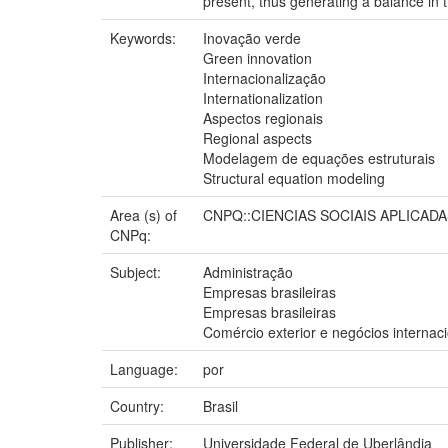
present, thus generating a balance in
Keywords:
Inovação verde
Green innovation
Internacionalização
Internationalization
Aspectos regionais
Regional aspects
Modelagem de equações estruturais
Structural equation modeling
Area (s) of
CNPQ::CIENCIAS SOCIAIS APLICAD
CNPq:
Subject:
Administração
Empresas brasileiras
Empresas brasileiras
Comércio exterior e negócios internac
Language:
por
Country:
Brasil
Publisher:
Universidade Federal de Uberlândia