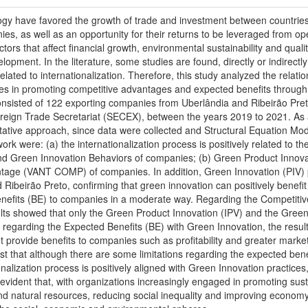
gy have favored the growth of trade and investment between countries.
ies, as well as an opportunity for their returns to be leveraged from o
ors that affect financial growth, environmental sustainability and qual
elopment. In the literature, some studies are found, directly or indirect
related to internationalization. Therefore, this study analyzed the relat
s in promoting competitive advantages and expected benefits through pa
nsisted of 122 exporting companies from Uberlândia and Ribeirão Preto
eign Trade Secretariat (SECEX), between the years 2019 to 2021. As 
titative approach, since data were collected and Structural Equation Mo
work were: (a) the internationalization process is positively related to 
d Green Innovation Behaviors of companies; (b) Green Product Innovat
antage (VANT COMP) of companies. In addition, Green Innovation (PIV) 
Ribeirão Preto, confirming that green innovation can positively benefit
nefits (BE) to companies in a moderate way. Regarding the Competit
ts showed that only the Green Product Innovation (IPV) and the Green I
 regarding the Expected Benefits (BE) with Green Innovation, the resul
 provide benefits to companies such as profitability and greater market 
 that although there are some limitations regarding the expected ben
onalization process is positively aligned with Green Innovation practi
evident that, with organizations increasingly engaged in promoting sus
y and natural resources, reducing social inequality and improving economy