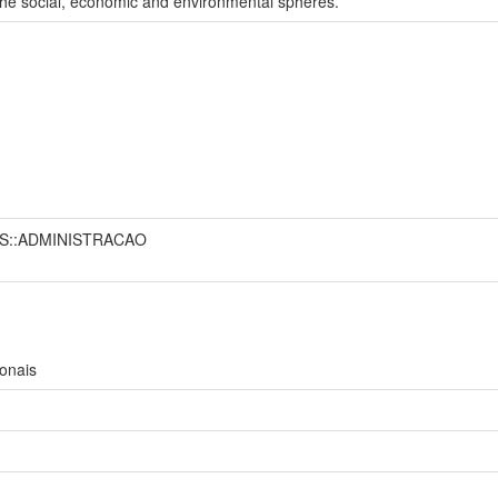
 the social, economic and environmental spheres.
AS::ADMINISTRACAO
ionais