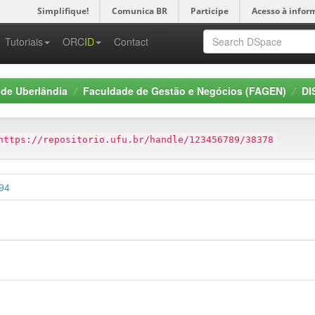
Simplifique!
Comunica BR
Participe
Acesso à infor
-->
Tutoriais
ORC
ID
Contact
 de Uberlândia
Faculdade de Gestão e Negócios (FAGEN)
DI
https://repositorio.ufu.br/handle/123456789/38378
494