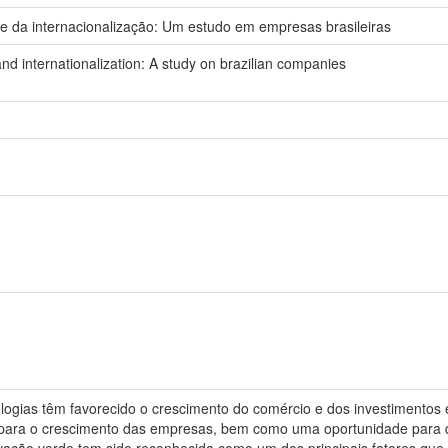
 e da internacionalização: Um estudo em empresas brasileiras
nd internationalization: A study on brazilian companies
logias têm favorecido o crescimento do comércio e dos investimentos e
para o crescimento das empresas, bem como uma oportunidade para q
ção verde tem sido reconhecida como um dos principais fatores que a