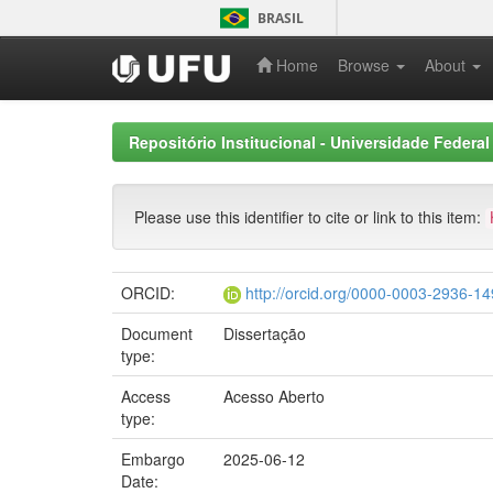
Skip
BRASIL
navigation
Home
Browse
About
Repositório Institucional - Universidade Federal
Please use this identifier to cite or link to this item:
ORCID:
http://orcid.org/0000-0003-2936-1
Document
Dissertação
type:
Access
Acesso Aberto
type:
Embargo
2025-06-12
Date: