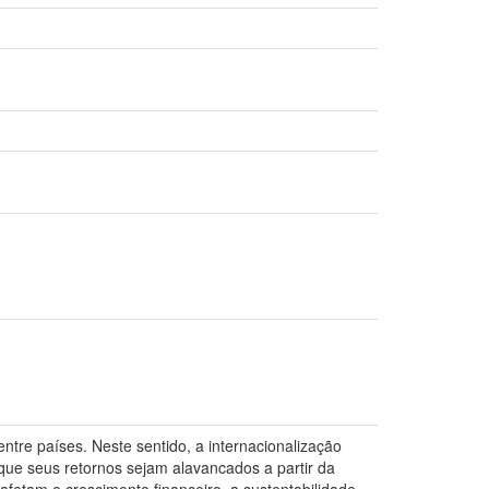
ntre países. Neste sentido, a internacionalização
ue seus retornos sejam alavancados a partir da
fetam o crescimento financeiro, a sustentabilidade