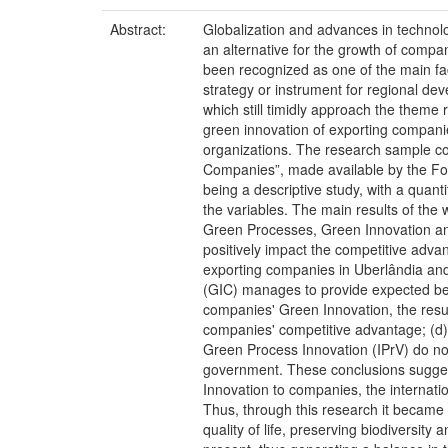
Abstract:
Globalization and advances in technolo
an alternative for the growth of compan
been recognized as one of the main fact
strategy or instrument for regional dev
which still timidly approach the theme 
green innovation of exporting companie
organizations. The research sample co
Companies”, made available by the For
being a descriptive study, with a quan
the variables. The main results of the 
Green Processes, Green Innovation an
positively impact the competitive adv
exporting companies in Uberlândia and 
(GIC) manages to provide expected be
companies' Green Innovation, the resul
companies' competitive advantage; (d)
Green Process Innovation (IPrV) do not
government. These conclusions suggest
Innovation to companies, the internati
Thus, through this research it became 
quality of life, preserving biodiversit