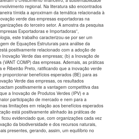
volvimento regional. Na literatura são encontrados
aneira tímida a aproximam da temática relacionada à
e inovação verde das empresas exportadoras na
ganizações do terceiro setor. A amostra da pesquisa
 Empresas Exportadoras e Importadoras”,
ogia, este trabalho caracterizou-se por ser um
agem de Equações Estruturais para análise da
o está positivamente relacionado com a adoção de
e Inovação Verde das empresas; (b) a Inovação de
iva (VANT COMP) das empresas. Ademais, as práticas
e Ribeirão Preto, ratificando que a inovação verde
 proporcionar benefícios esperados (BE) para as
vação Verde das empresas, os resultados
pactam positivamente a vantagem competitiva das
que a Inovação de Produtos Verdes (IPV) e a
maior participação de mercado e nem para a
mas limitações em relação aos benefícios esperados
ação está positivamente alinhado às práticas de
 ficou evidenciado que, com organizações cada vez
ação da biodiversidade e dos recursos naturais,
ais presentes, gerando, assim, um equilíbrio no