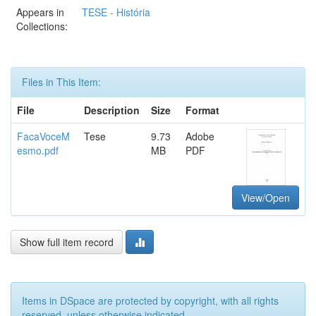
Appears in
TESE - História
Collections:
Files in This Item:
File
Description
Size
Format
FacaVoceM
Tese
9.73
Adobe
esmo.pdf
MB
PDF
View/Open
Show full item record
Items in DSpace are protected by copyright, with all rights
reserved, unless otherwise indicated.