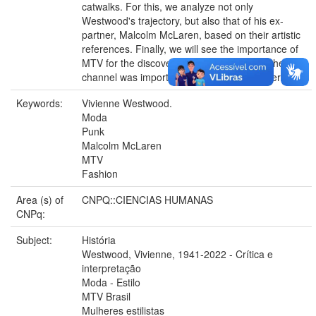
catwalks. For this, we analyze not only
Westwood's trajectory, but also that of his ex-
partner, Malcolm McLaren, based on their artistic
references. Finally, we will see the importance of
MTV for the discovery of fashion and how the
channel was important for the stylist's career.
Keywords:
Vivienne Westwood.
Moda
Punk
Malcolm McLaren
MTV
Fashion
Area (s) of
CNPQ::CIENCIAS HUMANAS
CNPq:
Subject:
História
Westwood, Vivienne, 1941-2022 - Crítica e
interpretação
Moda - Estilo
MTV Brasil
Mulheres estilistas