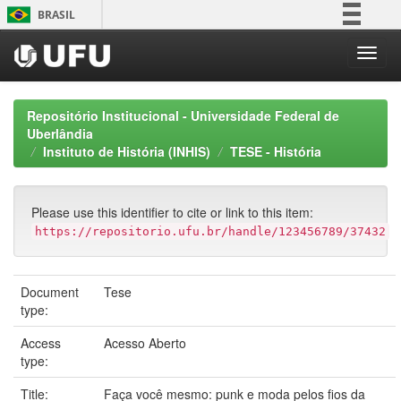
Skip
BRASIL
navigation
Simplifique!
Comunica BR
Participe
Repositório Institucional - Universidade Federal de
Acesso à informação
Uberlândia
Instituto de História (INHIS)
TESE - História
Legislação
Canais
Please use this identifier to cite or link to this item:
https://repositorio.ufu.br/handle/123456789/37432
Document
Tese
type:
Access
Acesso Aberto
type:
Title:
Faça você mesmo: punk e moda pelos fios da