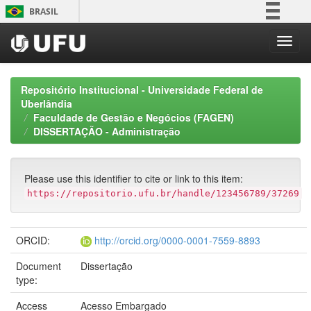
Skip
BRASIL
navigation
Simplifique!
Comunica BR
Participe
Repositório Institucional - Universidade Federal de
Acesso à informação
Uberlândia
Faculdade de Gestão e Negócios (FAGEN)
Legislação
DISSERTAÇÃO - Administração
Canais
Please use this identifier to cite or link to this item:
https://repositorio.ufu.br/handle/123456789/37269
ORCID:
http://orcid.org/0000-0001-7559-8893
Document
Dissertação
type:
Access
Acesso Embargado