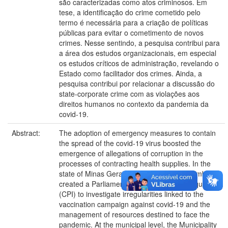
são caracterizadas como atos criminosos. Em
tese, a identificação do crime cometido pelo
termo é necessária para a criação de políticas
públicas para evitar o cometimento de novos
crimes. Nesse sentindo, a pesquisa contribui para
a área dos estudos organizacionais, em especial
os estudos críticos de administração, revelando o
Estado como facilitador dos crimes. Ainda, a
pesquisa contribui por relacionar a discussão do
state-corporate crime com as violações aos
direitos humanos no contexto da pandemia da
covid-19.
Abstract:
The adoption of emergency measures to contain
the spread of the covid-19 virus boosted the
emergence of allegations of corruption in the
processes of contracting health supplies. In the
state of Minas Gerais, the Legislative Assembly
created a Parliamentary Commission of Inquiry
(CPI) to investigate irregularities linked to the
vaccination campaign against covid-19 and the
management of resources destined to face the
pandemic. At the municipal level, the Municipality