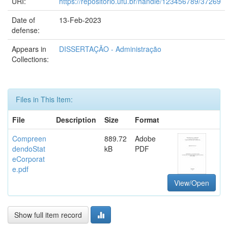
URI:
https://repositorio.ufu.br/handle/123456789/37269
Date of
13-Feb-2023
defense:
Appears in
DISSERTAÇÃO - Administração
Collections:
Files in This Item:
File
Description
Size
Format
Compreen
889.72
Adobe
dendoStat
kB
PDF
eCorporat
e.pdf
View/Open
Show full item record