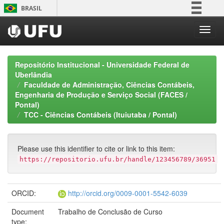
Skip
BRASIL
navigation
Simplifique!
Comunica BR
Participe
Repositório Institucional - Universidade Federal de
Acesso à informação
Uberlândia
Faculdade de Administração, Ciências Contábeis,
Legislação
Engenharia de Produção e Serviço Social (FACES /
Canais
Pontal)
TCC - Ciências Contábeis (Ituiutaba / Pontal)
Please use this identifier to cite or link to this item:
https://repositorio.ufu.br/handle/123456789/36951
ORCID:
http://orcid.org/0009-0001-5542-6039
Document
Trabalho de Conclusão de Curso
type: