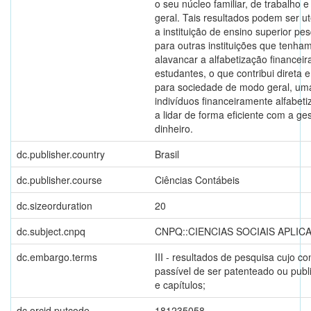
o seu núcleo familiar, de trabalho 
geral. Tais resultados podem ser ut
a instituição de ensino superior p
para outras instituições que tenha
alavancar a alfabetização financeir
estudantes, o que contribui direta 
para sociedade de modo geral, um
indivíduos financeiramente alfabet
a lidar de forma eficiente com a ge
dinheiro.
dc.publisher.country
Brasil
dc.publisher.course
Ciências Contábeis
dc.sizeorduration
20
dc.subject.cnpq
CNPQ::CIENCIAS SOCIAIS APLIC
dc.embargo.terms
III - resultados de pesquisa cujo c
passível de ser patenteado ou publ
e capítulos;
dc.orcid.putcode
181235058