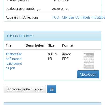
dc.description.embargo
2025-01-30
Appears in Collections:
TCC - Ciências Contábeis (Ituiutaba
Files in This Item:
File
Description
Size
Format
Alfabetizaç
393.48
Adobe
ãoFinancei
kB
PDF
raEstudant
es.pdf
View/Open
Show simple item record