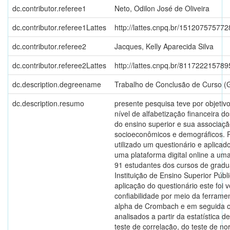
dc.contributor.referee1
Neto, Odilon José de Oliveira
dc.contributor.referee1Lattes
http://lattes.cnpq.br/15120757577
dc.contributor.referee2
Jacques, Kelly Aparecida Silva
dc.contributor.referee2Lattes
http://lattes.cnpq.br/81172221578
dc.description.degreename
Trabalho de Conclusão de Curso (
dc.description.resumo
presente pesquisa teve por objetivo 
nível de alfabetização financeira d
do ensino superior e sua associaçã
socioeconômicos e demográficos. Pa
utilizado um questionário e aplicad
uma plataforma digital online a um
91 estudantes dos cursos de grad
Instituição de Ensino Superior Públ
aplicação do questionário este foi v
confiabilidade por meio da ferramen
alpha de Crombach e em seguida 
analisados a partir da estatística de
teste de correlação, do teste de n