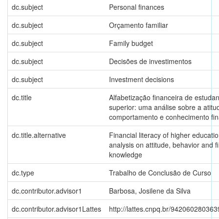
dc.subject
Personal finances
dc.subject
Orçamento familiar
dc.subject
Family budget
dc.subject
Decisões de investimentos
dc.subject
Investment decisions
dc.title
Alfabetização financeira de estuda
superior: uma análise sobre a atitu
comportamento e conhecimento fin
dc.title.alternative
Financial literacy of higher educati
analysis on attitude, behavior and f
knowledge
dc.type
Trabalho de Conclusão de Curso
dc.contributor.advisor1
Barbosa, Josilene da Silva
dc.contributor.advisor1Lattes
http://lattes.cnpq.br/94206028036