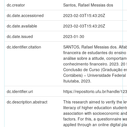
dc.creator
Santos, Rafael Messias dos
dc.date.accessioned
2023-02-03T15:43:20Z
dc.date.available
2023-02-03T15:43:20Z
dc.date.issued
2023-01-30
dc.identifier.citation
SANTOS, Rafael Messias dos. Alfa
financeira de estudantes do ensino
análise sobre a atitude, comportam
conhecimento financeiro. 2023. 20 
Conclusão de Curso (Graduação e
Contábeis) – Universidade Federal
Ituiutaba, 2023.
dc.identifier.uri
https://repositorio.ufu.br/handle/
dc.description.abstract
This research aimed to verify the lev
literacy of higher education student
association with socioeconomic an
factors. For this, a questionnaire 
applied through an online digital pl