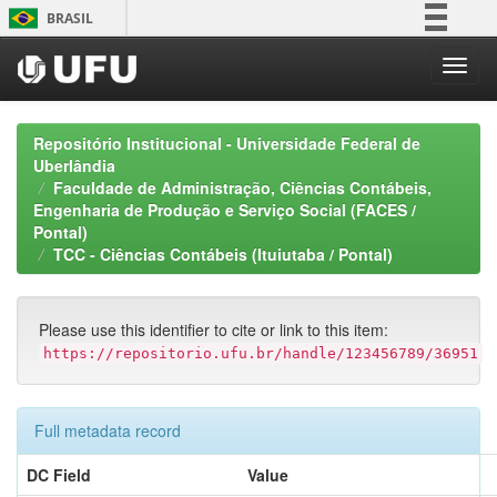
Skip
BRASIL
navigation
Simplifique!
Comunica BR
Participe
Repositório Institucional - Universidade Federal de
Acesso à informação
Uberlândia
Faculdade de Administração, Ciências Contábeis,
Legislação
Engenharia de Produção e Serviço Social (FACES /
Canais
Pontal)
TCC - Ciências Contábeis (Ituiutaba / Pontal)
Please use this identifier to cite or link to this item:
https://repositorio.ufu.br/handle/123456789/36951
Full metadata record
DC Field
Value