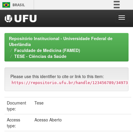
Skip
BRASIL
navigation
Simplifique!
Comunica BR
Participe
Repositório Institucional - Universidade Federal de
Acesso à informação
Uberlândia
Faculdade de Medicina (FAMED)
Legislação
TESE - Ciências da Saúde
Canais
Please use this identifier to cite or link to this item:
https://repositorio.ufu.br/handle/123456789/34973
Document
Tese
type:
Access
Acesso Aberto
type: