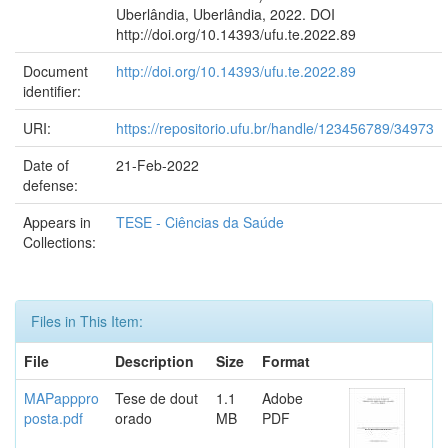
Uberlândia, Uberlândia, 2022. DOI
http://doi.org/10.14393/ufu.te.2022.89
Document
http://doi.org/10.14393/ufu.te.2022.89
identifier:
URI:
https://repositorio.ufu.br/handle/123456789/34973
Date of
21-Feb-2022
defense:
Appears in
TESE - Ciências da Saúde
Collections:
Files in This Item:
File
Description
Size
Format
MAPapppro
Tese de dout
1.1
Adobe
posta.pdf
orado
MB
PDF