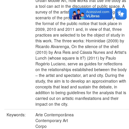
Urban Mobile Art, how works that use the body as
a tool can act in the discussion of public space. A
survey of the artistic interventions and the general
scenario of the project is carried out, mainly on
the format of the public notice that took place in
2009, 2010 and 2011 and, in view of that, three
practices are selected to be the object of study in
this work. The three works: Hominidae (2009) by
Ricardo Alvarenga, On the silence of the shell
(2010) by Ana Reis and Cássia Nunes and Artist's
Lunch (whose square is it?) (2011) by Paulo
Rogério Luciano, serve as guides for reflections
on the relationships established between the body
– the artist and spectator, art and city. During the
study, the aim is to develop an approximation with
concepts that lead and sustain the debate, in
addition to being guidelines for the analysis that is
carried out on artistic manifestations and their
impact on the city.
Keywords:
Arte Contemporânea
Contemporary Art
Corpo