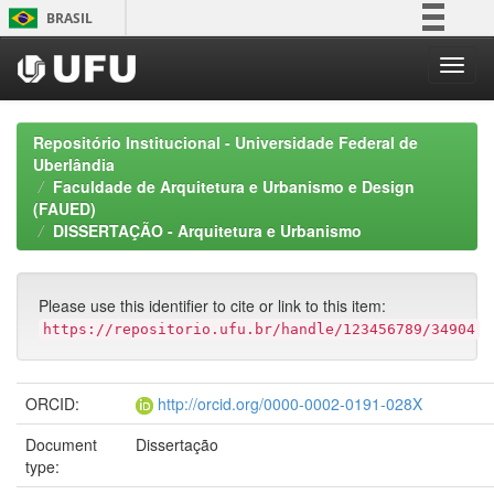
Skip
BRASIL
navigation
Simplifique!
Comunica BR
Participe
Repositório Institucional - Universidade Federal de
Acesso à informação
Uberlândia
Faculdade de Arquitetura e Urbanismo e Design
Legislação
(FAUED)
Canais
DISSERTAÇÃO - Arquitetura e Urbanismo
Please use this identifier to cite or link to this item:
https://repositorio.ufu.br/handle/123456789/34904
ORCID:
http://orcid.org/0000-0002-0191-028X
Document
Dissertação
type: