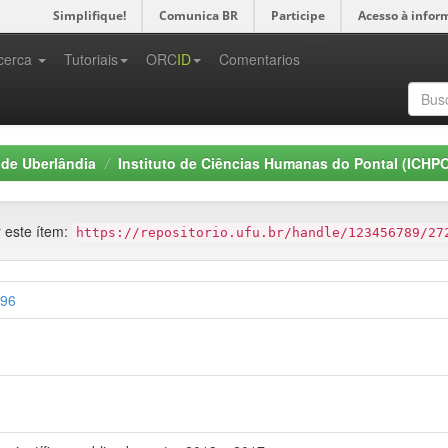
Simplifique!
Comunica BR
Participe
Acesso à infor
-->
cerca
Tutoriais
ORC
ID
Comentarios
 de Uberlândia
Instituto de Ciências Humanas do Pontal (ICHP
r este ítem:
https://repositorio.ufu.br/handle/123456789/27
796