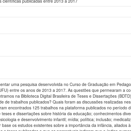
s científicas publicadas entre 2013 a 2017
esentar uma pesquisa desenvolvida no Curso de Graduação em Pedagog
(UFU) entre os anos de 2013 a 2017. As questões que permearam a co
tramos na Biblioteca Digital Brasileira de Teses e Dissertações (BDT
e de trabalhos publicados? Quais foram as discussões realizadas nes
 Foram encontrados 125 trabalhos na plataforma publicados no período 
 teses e dissertações sobre história da educação; conhecimentos di
s; psicologia e desenvolvimento infantil; mídia; política; inclusão; medi
 base os estudos existentes sobre a importância da infância, aliados 