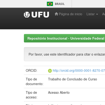
Skip
BRASIL
navigation
Página de inicio
Listar
A
Repositório Institucional - Universidade Federal
Por favor, use este identificador para citar o enlaza
ORCID:
http://orcid.org/0000-0001-8270-0
Tipo de
Trabalho de Conclusão de Curso
documento:
Tipo de
Acesso Aberto
acceso: