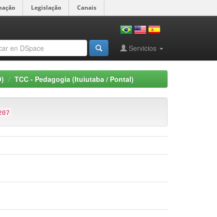
mação
Legislação
Canais
Servicios
O)
TCC - Pedagogia (Ituiutaba / Pontal)
207