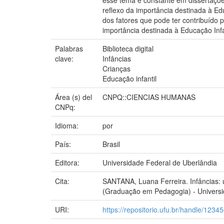
esse tema é constante em dissertaçõ
reflexo da importância destinada à E
dos fatores que pode ter contribuído
importância destinada à Educação Infa
Palabras
Biblioteca digital
clave:
Infâncias
Crianças
Educação infantil
Área (s) del
CNPQ::CIENCIAS HUMANAS
CNPq:
Idioma:
por
País:
Brasil
Editora:
Universidade Federal de Uberlândia
Cita:
SANTANA, Luana Ferreira. Infâncias: u
(Graduação em Pedagogia) - Universid
URI:
https://repositorio.ufu.br/handle/123