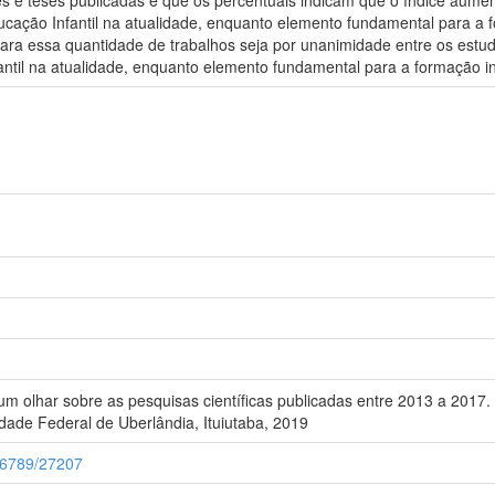
es e teses publicadas e que os percentuais indicam que o índice aum
ducação Infantil na atualidade, enquanto elemento fundamental para a 
 para essa quantidade de trabalhos seja por unanimidade entre os est
ntil na atualidade, enquanto elemento fundamental para a formação in
m olhar sobre as pesquisas científicas publicadas entre 2013 a 2017.
ade Federal de Uberlândia, Ituiutaba, 2019
456789/27207