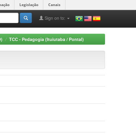
mação
Legislação
Canais
Sign on to:
O)
TCC - Pedagogia (Ituiutaba / Pontal)