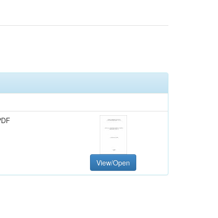
PDF
View/Open