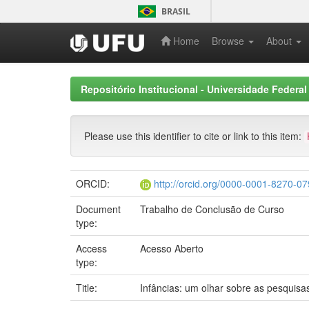
Skip
BRASIL
navigation
Home
Browse
About
Repositório Institucional - Universidade Federal
Please use this identifier to cite or link to this item:
ORCID:
http://orcid.org/0000-0001-8270-0
Document
Trabalho de Conclusão de Curso
type:
Access
Acesso Aberto
type:
Title:
Infâncias: um olhar sobre as pesquisas