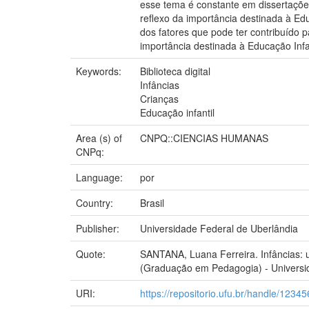
esse tema é constante em dissertaçõe
reflexo da importância destinada à Ed
dos fatores que pode ter contribuído
importância destinada à Educação Infa
Keywords:
Biblioteca digital
Infâncias
Crianças
Educação infantil
Area (s) of
CNPQ::CIENCIAS HUMANAS
CNPq:
Language:
por
Country:
Brasil
Publisher:
Universidade Federal de Uberlândia
Quote:
SANTANA, Luana Ferreira. Infâncias: u
(Graduação em Pedagogia) - Universid
URI:
https://repositorio.ufu.br/handle/123