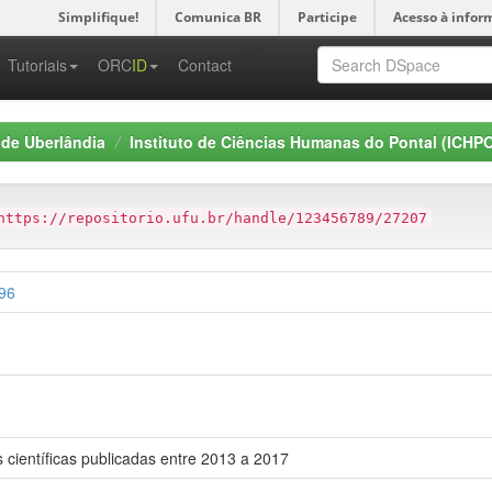
Simplifique!
Comunica BR
Participe
Acesso à infor
-->
Tutoriais
ORC
ID
Contact
 de Uberlândia
Instituto de Ciências Humanas do Pontal (ICHP
https://repositorio.ufu.br/handle/123456789/27207
796
 científicas publicadas entre 2013 a 2017