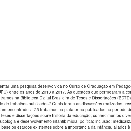
esentar uma pesquisa desenvolvida no Curso de Graduação em Pedagog
(UFU) entre os anos de 2013 a 2017. As questões que permearam a co
tramos na Biblioteca Digital Brasileira de Teses e Dissertações (BDT
e de trabalhos publicados? Quais foram as discussões realizadas ness
 Foram encontrados 125 trabalhos na plataforma publicados no período d
 teses e dissertações sobre história da educação; conhecimentos di
s; psicologia e desenvolvimento infantil; mídia; política; inclusão; medic
 base os estudos existentes sobre a importância da infância, aliados 