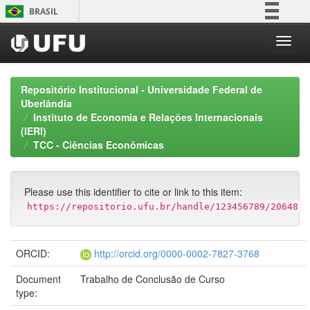
Skip
BRASIL
navigation
Simplifique!
Comunica BR
Participe
Repositório Institucional - Universidade Federal de
Acesso à informação
Uberlândia
Instituto de Economia e Relações Internacionais
Legislação
(IERI)
Canais
TCC - Ciências Econômicas
Please use this identifier to cite or link to this item:
https://repositorio.ufu.br/handle/123456789/20648
ORCID:
http://orcid.org/0000-0002-7827-3768
Document
Trabalho de Conclusão de Curso
type: