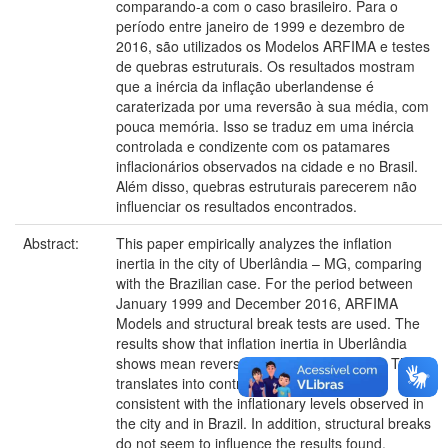
comparando-a com o caso brasileiro. Para o
período entre janeiro de 1999 e dezembro de
2016, são utilizados os Modelos ARFIMA e testes
de quebras estruturais. Os resultados mostram
que a inércia da inflação uberlandense é
caraterizada por uma reversão à sua média, com
pouca memória. Isso se traduz em uma inércia
controlada e condizente com os patamares
inflacionários observados na cidade e no Brasil.
Além disso, quebras estruturais parecerem não
influenciar os resultados encontrados.
Abstract:
This paper empirically analyzes the inflation
inertia in the city of Uberlândia – MG, comparing
with the Brazilian case. For the period between
January 1999 and December 2016, ARFIMA
Models and structural break tests are used. The
results show that inflation inertia in Uberlândia
shows mean reversion, with short memory. This
translates into controlled inertia and it is
consistent with the inflationary levels observed in
the city and in Brazil. In addition, structural breaks
do not seem to influence the results found.