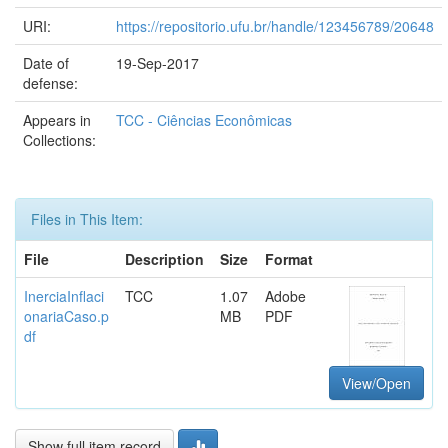
URI:
https://repositorio.ufu.br/handle/123456789/20648
Date of
19-Sep-2017
defense:
Appears in
TCC - Ciências Econômicas
Collections:
Files in This Item:
File
Description
Size
Format
InerciaInflaci
TCC
1.07
Adobe
onariaCaso.p
MB
PDF
df
View/Open
Show full item record