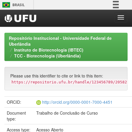
Skip
BRASIL
navigation
Simplifique!
Comunica BR
Participe
Repositório Institucional - Universidade Federal de
Acesso à informação
Uberlândia
Instituto de Biotecnologia (IBTEC)
Legislação
TCC - Biotecnologia (Uberlândia)
Canais
Please use this identifier to cite or link to this item:
https://repositorio.ufu.br/handle/123456789/20582
ORCID:
http://orcid.org/0000-0001-7000-4451
Document
Trabalho de Conclusão de Curso
type:
Access type:
Acesso Aberto