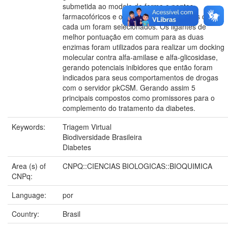
submetida ao modelo de forma e pontos
farmacofóricos e os 200 principais ligantes de
cada um foram selecionados. Os ligantes de
melhor pontuação em comum para as duas
enzimas foram utilizados para realizar um docking
molecular contra alfa-amilase e alfa-glicosidase,
gerando potenciais inibidores que então foram
indicados para seus comportamentos de drogas
com o servidor pkCSM. Gerando assim 5
principais compostos como promissores para o
complemento do tratamento da diabetes.
Keywords:
Triagem Virtual
Biodiversidade Brasileira
Diabetes
Area (s) of
CNPQ::CIENCIAS BIOLOGICAS::BIOQUIMICA
CNPq:
Language:
por
Country:
Brasil