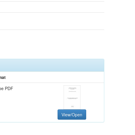
mat
be PDF
View/Open