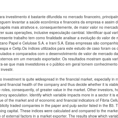
ara investimento é bastante difundida no mercado financeiro, principa
seguem levantar a saúde econômica e financeira da empresa e assim dec
papéis mais atrativos e, consequentemente, de maior valor no mercado.
zer suas operações, inclusive especulação cambial. Identificar qual v
resente trabalho tem como finalidade analisar a evolução do valor de
Suzano Papel e Celulose S.A. e Irani S.A. Estas empresas são companhia
spa e Cetip.Os índices utilizados para este estudo de caso foram os de
calculados e comparados com o desenvolvimento de valor de mercado d
 externos em um mercado exportador. Os resultados mostram quais vari
a-se que mais investidores e o público em geral tomem conhecimento
nvestir.
o investment is quite widespread in the financial market, especially i
 and financial health of the company and thus decide whether it is viabl
roles, consequently, of greater value in the market. Other investors, h
ency speculation. Identify which variable impacts more in a sector it is e
lue of the market and of economic and financial indicators of Fibria Cel
icity traded companies in the paper and pulp sector listed in the B3. T
working capital. These indices were calculated and compared to the marke
of external factors in a market exporter. The results show which variab