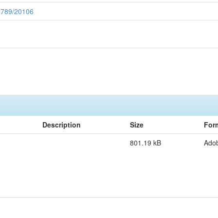
56789/20106
Description
Size
For
801.19 kB
Ado