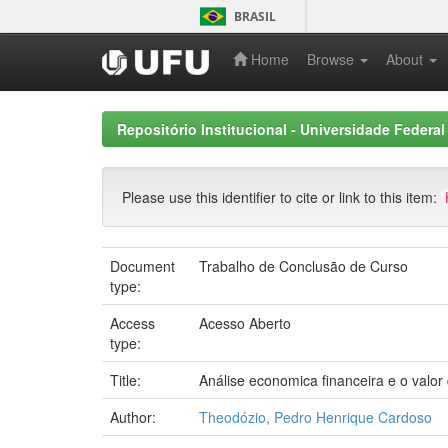
Skip
BRASIL
navigation
Home
Browse
About
Repositório Institucional - Universidade Federal
Please use this identifier to cite or link to this item:
Document
Trabalho de Conclusão de Curso
type:
Access
Acesso Aberto
type:
Title:
Análise economica financeira e o valo
Author:
Theodózio, Pedro Henrique Cardoso