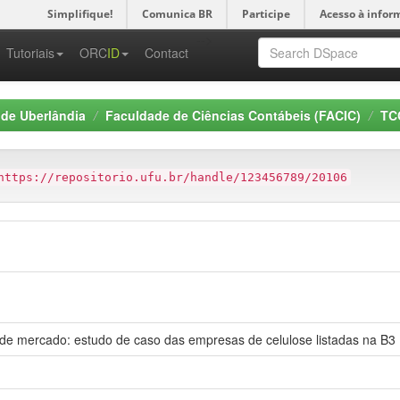
Simplifique!
Comunica BR
Participe
Acesso à infor
-->
Tutoriais
ORC
ID
Contact
 de Uberlândia
Faculdade de Ciências Contábeis (FACIC)
TCC
https://repositorio.ufu.br/handle/123456789/20106
r de mercado: estudo de caso das empresas de celulose listadas na B3