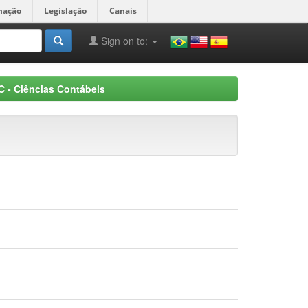
mação
Legislação
Canais
Sign on to:
 - Ciências Contábeis