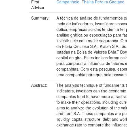
First
Campanholo, Thalita Pereira Caetano
Advisor:
Summary:
A técnica de análise de fundamentos p
meio de indicadores, investidores con
óptica, empresas sólidas tendem a ter 
análise gráfica ou especulação para fa
investir nele com maior segurança. O p
da Fibria Celulose S.A., Klabin S.A., 
listadas na Bolsa de Valores BM&F Bove
capital de giro. Estes índices foram 
para comparar a influência de fatores
companhias. Com esta pesquisa, esper
uma companhia para que nela possam i
Abstract:
The analysis technique of fundaments t
indicators, investors can rise economic
companies tend to have more attractive 
to make their operations, including curr
aims to analyze the evolution of the va
and Irani S.A. These companies are publ
liquidity, capital structure, debt and 
exchange rate to compare the influence 