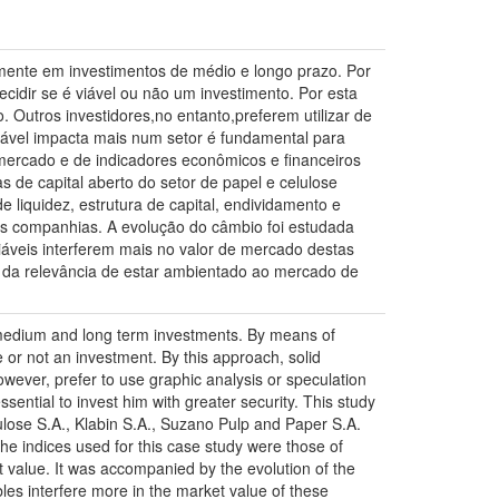
lmente em investimentos de médio e longo prazo. Por
idir se é viável ou não um investimento. Por esta
 Outros investidores,no entanto,preferem utilizar de
ariável impacta mais num setor é fundamental para
 mercado e de indicadores econômicos e financeiros
s de capital aberto do setor de papel e celulose
 liquidez, estrutura de capital, endividamento e
as companhias. A evolução do câmbio foi estudada
áveis interferem mais no valor de mercado destas
 da relevância de estar ambientado ao mercado de
n medium and long term investments. By means of
e or not an investment. By this approach, solid
owever, prefer to use graphic analysis or speculation
ssential to invest him with greater security. This study
lulose S.A., Klabin S.A., Suzano Pulp and Paper S.A.
he indices used for this case study were those of
t value. It was accompanied by the evolution of the
les interfere more in the market value of these