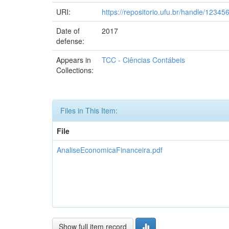
URI:
https://repositorio.ufu.br/handle/1234
Date of
2017
defense:
Appears in
TCC - Ciências Contábeis
Collections:
Files in This Item:
File
AnaliseEconomicaFinanceira.pdf
Show full item record