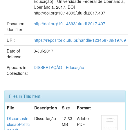
Educação) - Universidade Federal de Uberlândia,
Uberlândia, 2017. DOI
http://doi.org/10.14393/ufu.di.2017.407
Document
http://doi.org/10.14393/ufu.di.2017.407
identifier:
URI:
https://repositorio.ufu.br/handle/123456789/19709
Date of
3-Jul-2017
defense:
Appears in
DISSERTAÇÃO - Educação
Collections:
Files in This Item:
File
Description
Size
Format
DiscursosIn
Dissertação
12.33
Adobe
clusaoPolitic
MB
PDF
as.pdf