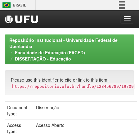
Skip
BRASIL
navigation
Simplifique!
Comunica BR
Participe
Repositório Institucional - Universidade Federal de
Acesso à informação
Uberlândia
Faculdade de Educação (FACED)
Legislação
DISSERTAÇÃO - Educação
Canais
Please use this identifier to cite or link to this item:
https://repositorio.ufu.br/handle/123456789/19709
Document
Dissertação
type:
Access
Acesso Aberto
type: