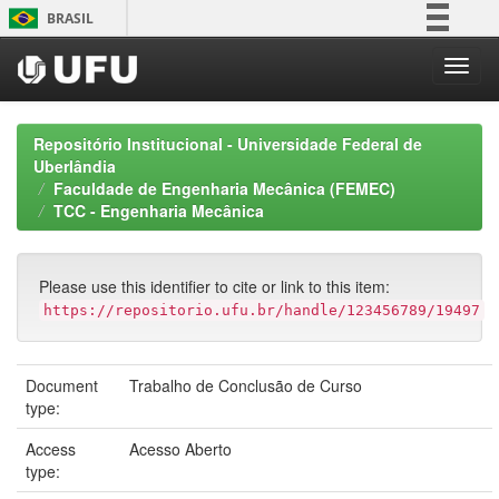
Skip
BRASIL
navigation
Simplifique!
Comunica BR
Participe
Repositório Institucional - Universidade Federal de
Acesso à informação
Uberlândia
Faculdade de Engenharia Mecânica (FEMEC)
Legislação
TCC - Engenharia Mecânica
Canais
Please use this identifier to cite or link to this item:
https://repositorio.ufu.br/handle/123456789/19497
Document
Trabalho de Conclusão de Curso
type:
Access
Acesso Aberto
type: