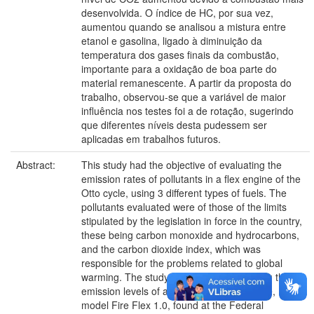
desenvolvida. O índice de HC, por sua vez,
aumentou quando se analisou a mistura entre
etanol e gasolina, ligado à diminuição da
temperatura dos gases finais da combustão,
importante para a oxidação de boa parte do
material remanescente. A partir da proposta do
trabalho, observou-se que a variável de maior
influência nos testes foi a de rotação, sugerindo
que diferentes níveis desta pudessem ser
aplicadas em trabalhos futuros.
Abstract:
This study had the objective of evaluating the
emission rates of pollutants in a flex engine of the
Otto cycle, using 3 different types of fuels. The
pollutants evaluated were of those of the limits
stipulated by the legislation in force in the country,
these being carbon monoxide and hydrocarbons,
and the carbon dioxide index, which was
responsible for the problems related to global
warming. The study consisted in evaluating the
emission levels of a Fiat automobile engine,
model Fire Flex 1.0, found at the Federal