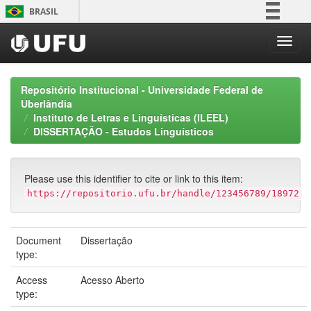
Skip
BRASIL
navigation
Simplifique!
Comunica BR
Participe
Repositório Institucional - Universidade Federal de
Acesso à informação
Uberlândia
Instituto de Letras e Linguísticas (ILEEL)
Legislação
DISSERTAÇÃO - Estudos Linguísticos
Canais
Please use this identifier to cite or link to this item:
https://repositorio.ufu.br/handle/123456789/18972
Document
Dissertação
type:
Access
Acesso Aberto
type: