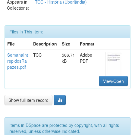
Appears in
TCC - História (Uberlândia)
Collections:
Files in This Item:
File
Description
Size
Format
SemanaInt
TCC
586.71
Adobe
repidosRa
kB
PDF
pazes.pdf
View/Open
Show full item record
Items in DSpace are protected by copyright, with all rights
reserved, unless otherwise indicated.