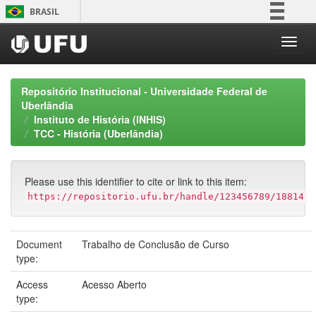
Skip
BRASIL
navigation
Simplifique!
Comunica BR
Participe
Repositório Institucional - Universidade Federal de
Acesso à informação
Uberlândia
Instituto de História (INHIS)
Legislação
TCC - História (Uberlândia)
Canais
Please use this identifier to cite or link to this item:
https://repositorio.ufu.br/handle/123456789/18814
Document
Trabalho de Conclusão de Curso
type:
Access
Acesso Aberto
type: