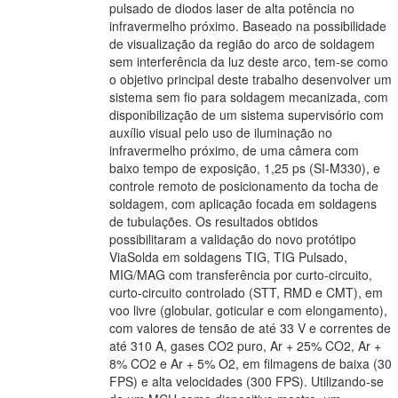
pulsado de diodos laser de alta potência no
infravermelho próximo. Baseado na possibilidade
de visualização da região do arco de soldagem
sem interferência da luz deste arco, tem-se como
o objetivo principal deste trabalho desenvolver um
sistema sem fio para soldagem mecanizada, com
disponibilização de um sistema supervisório com
auxílio visual pelo uso de iluminação no
infravermelho próximo, de uma câmera com
baixo tempo de exposição, 1,25 ps (SI-M330), e
controle remoto de posicionamento da tocha de
soldagem, com aplicação focada em soldagens
de tubulações. Os resultados obtidos
possibilitaram a validação do novo protótipo
ViaSolda em soldagens TIG, TIG Pulsado,
MIG/MAG com transferência por curto-circuito,
curto-circuito controlado (STT, RMD e CMT), em
voo livre (globular, goticular e com elongamento),
com valores de tensão de até 33 V e correntes de
até 310 A, gases CO2 puro, Ar + 25% CO2, Ar +
8% CO2 e Ar + 5% O2, em filmagens de baixa (30
FPS) e alta velocidades (300 FPS). Utilizando-se