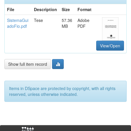
File
Description
Size
Format
SistemaGui
Tese
57.36
Adobe
adoFio.pdf
MB
PDF
View/Open
Show full item record
Items in DSpace are protected by copyright, with all rights
reserved, unless otherwise indicated.