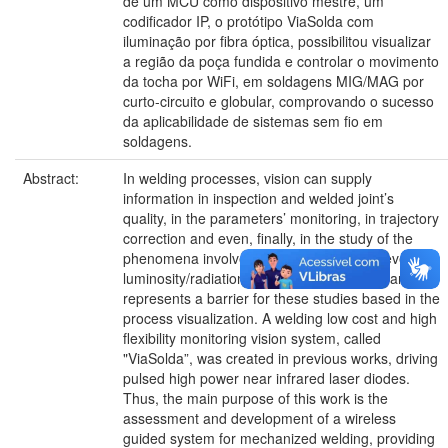
de um MCU como dispositivo mestre, um
codificador IP, o protótipo ViaSolda com
iluminação por fibra óptica, possibilitou visualizar
a região da poça fundida e controlar o movimento
da tocha por WiFi, em soldagens MIG/MAG por
curto-circuito e globular, comprovando o sucesso
da aplicabilidade de sistemas sem fio em
soldagens.
Abstract:
In welding processes, vision can supply
information in inspection and welded joint’s
quality, in the parameters’ monitoring, in trajectory
correction and even, finally, in the study of the
phenomena involved in the process. However, the
luminosity/radiation emitted from the weld arc
represents a barrier for these studies based in the
process visualization. A welding low cost and high
flexibility monitoring vision system, called
"ViaSolda”, was created in previous works, driving
pulsed high power near infrared laser diodes.
Thus, the main purpose of this work is the
assessment and development of a wireless
guided system for mechanized welding, providing