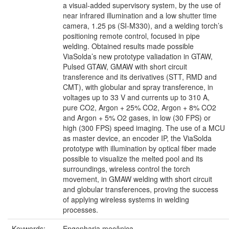
a visual-added supervisory system, by the use of
near infrared illumination and a low shutter time
camera, 1.25 ps (SI-M330), and a welding torch’s
positioning remote control, focused in pipe
welding. Obtained results made possible
ViaSolda’s new prototype valiadation in GTAW,
Pulsed GTAW, GMAW with short circuit
transference and its derivatives (STT, RMD and
CMT), with globular and spray transference, in
voltages up to 33 V and currents up to 310 A,
pure CO2, Argon + 25% CO2, Argon + 8% CO2
and Argon + 5% O2 gases, in low (30 FPS) or
high (300 FPS) speed imaging. The use of a MCU
as master device, an encoder IP, the ViaSolda
prototype with illumination by optical fiber made
possible to visualize the melted pool and its
surroundings, wireless control the torch
movement, in GMAW welding with short circuit
and globular transferences, proving the success
of applying wireless systems in welding
processes.
Keywords:
Engenharia mecânica