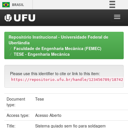
Skip
BRASIL
navigation
Simplifique!
Comunica BR
Participe
Repositório Institucional - Universidade Federal de
Acesso à informação
Uberlândia
Faculdade de Engenharia Mecânica (FEMEC)
Legislação
TESE - Engenharia Mecânica
Canais
Please use this identifier to cite or link to this item:
https://repositorio.ufu.br/handle/123456789/18742
Document
Tese
type:
Access type:
Acesso Aberto
Title:
Sistema guiado sem fio para soldagem