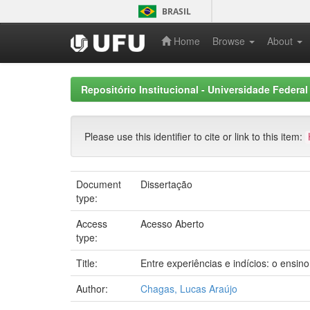
Skip
BRASIL
navigation
Home
Browse
About
Repositório Institucional - Universidade Federal
Please use this identifier to cite or link to this item:
Document
Dissertação
type:
Access
Acesso Aberto
type:
Title:
Entre experiências e indícios: o ensin
Author:
Chagas, Lucas Araújo