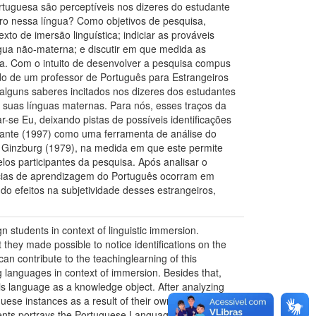
ortuguesa são perceptíveis nos dizeres do estudante
iro nessa língua? Como objetivos de pesquisa,
o de imersão linguística; indiciar as prováveis
ngua não-materna; e discutir em que medida as
ua. Com o intuito de desenvolver a pesquisa compus
rdo de um professor de Português para Estrangeiros
alguns saberes incitados nos dizeres dos estudantes
e suas línguas maternas. Para nós, esses traços da
se Eu, deixando pistas de possíveis identificações
nfante (1997) como uma ferramenta de análise do
r Ginzburg (1979), na medida em que este permite
los participantes da pesquisa. Após analisar o
âncias de aprendizagem do Português ocorram em
ndo efeitos na subjetividade desses estrangeiros,
 students in context of linguistic immersion.
they made possible to notice identifications on the
an contribute to the teachinglearning of this
g languages in context of immersion. Besides that,
his language as a knowledge object. After analyzing
guese instances as a result of their own experiences -
tudents portrays the Portuguese Language and the