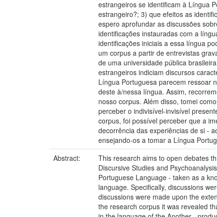
estrangeiros se identificam à Língua 
estrangeiro?; 3) que efeitos as ident
espero aprofundar as discussões sobre
identificações instauradas com a líng
identificações iniciais a essa língua
um corpus a partir de entrevistas gra
de uma universidade pública brasilei
estrangeiros indiciam discursos carac
Língua Portuguesa parecem ressoar nas
deste à/nessa língua. Assim, recorre
nosso corpus. Além disso, tomei como
perceber o indivisível-invisível pres
corpus, foi possível perceber que a 
decorrência das experiências de si - a
ensejando-os a tomar a Língua Portug
Abstract:
This research aims to open debates thr
Discursive Studies and Psychoanalysis 
Portuguese Language - taken as a knowl
language. Specifically, discussions we
discussions were made upon the extent 
the research corpus it was revealed th
in the language of the Another - produ