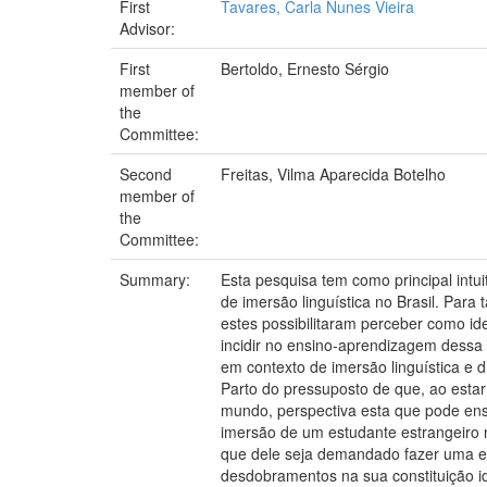
First
Tavares, Carla Nunes Vieira
Advisor:
First
Bertoldo, Ernesto Sérgio
member of
the
Committee:
Second
Freitas, Vilma Aparecida Botelho
member of
the
Committee:
Summary:
Esta pesquisa tem como principal intu
de imersão linguística no Brasil. Par
estes possibilitaram perceber como id
incidir no ensino-aprendizagem dessa 
em contexto de imersão linguística e
Parto do pressuposto de que, ao estar
mundo, perspectiva esta que pode ens
imersão de um estudante estrangeiro n
que dele seja demandado fazer uma ex
desdobramentos na sua constituição i