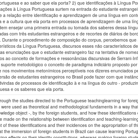
Portuguesa e ao saber que ela porta? 2) que identificações à Língua P
ificações à Língua Portuguesa surtem na entrada do estudante estrange
 a relação entre identificação e aprendizagem de uma língua em context
ua e a cultura que ela porta em processos de aprendizagem de uma lí
 podem ensejar uma primeira entrada ou tomada dos saberes dessa líng
vadas com três estudantes estrangeiros e de recortes de diários de bo
ra. Durante o procedimento de composição do corpus, percebemos que 
terísticos da Língua Portuguesa, discursos esses não característicos d
 enunciações que o estudante estrangeiro faz na tentativa de nomear-
mos ao conceito de formações e ressonâncias discursivas de Serrani-I
 suporte metodológico o conceito de paradigma indiciário proposto po
ente nos movimentos metonímicos perceptíveis nos dizeres enunciados pe
imersão de estudantes estrangeiros no Brasil pode fazer com que inst
dvindas de processos de identificação à e na língua do outro - produzi
uesa e os saberes que ela porta.
ough the studies directed to the Portuguese teachinglearning for foreign
were used as theoretical and methodological fundaments in a way that 
edge object -, by the foreign students, and how these identifications c
re made on the relationship between identification and teaching-learnin
of these identifications and their incidences on the appropriation of t
at the immersion of foreign students in Brazil can cause learning Portu
cing effects on their identity constitutions, whereas making foreign s