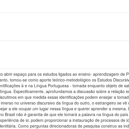
ito abrir espaço para os estudos ligados ao ensino- aprendizagem de 
a tanto, tomou-se como aporte teórico-metodológico os Estudos Discurs
entificações à e na Língua Portuguesa - tomada enquanto objeto de sa
língua. Especificamente, aprofundamos a discussão sobre a relação en
 discutimos em que medida essas identificações podem ensejar a toma
 imerso no universo discursivo da língua do outro, o estrangeiro se vê
ejar a ele ocupar um lugar nessa língua e querer aprender a mesma.
o Brasil não é garantia de que ele tomará a palavra na língua do paí
periência de si, podem proporcionar a instauração de processos de id
dentitária. Como perguntas direcionadoras de pesquisa construo as i