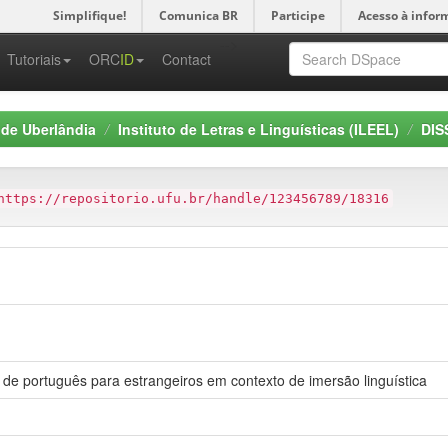
Simplifique!
Comunica BR
Participe
Acesso à infor
-->
Tutoriais
ORC
ID
Contact
 de Uberlândia
Instituto de Letras e Linguísticas (ILEEL)
DIS
https://repositorio.ufu.br/handle/123456789/18316
o de português para estrangeiros em contexto de imersão linguística