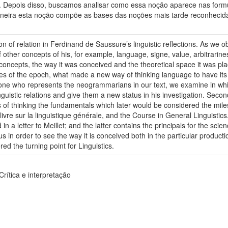
a. Depois disso, buscamos analisar como essa noção aparece nas form
neira esta noção compõe as bases das noções mais tarde reconhecida
on of relation in Ferdinand de Saussure’s linguistic reflections. As we o
 other concepts of his, for example, language, signe, value, arbitrari
r concepts, the way it was conceived and the theoretical space it was p
es of the epoch, what made a new way of thinking language to have its sta
one who represents the neogrammarians in our text, we examine in whi
nguistic relations and give them a new status in his investigation. Secon
s of thinking the fundamentals which later would be considered the mile
livre sur la linguistique générale, and the Course in General Linguistic
a letter to Meillet; and the latter contains the principals for the scie
rpus in order to see the way it is conceived both in the particular produc
d the turning point for Linguistics.
rítica e interpretação