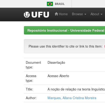
Skip
BRASIL
navigation
Home
Browse
About
Repositório Institucional - Universidade Federal
Please use this identifier to cite or link to this item:
Document
Dissertação
type:
Access
Acesso Aberto
type:
Title:
A noção de relação na teoria linguíst
Author:
Marques, Allana Cristina Moreira