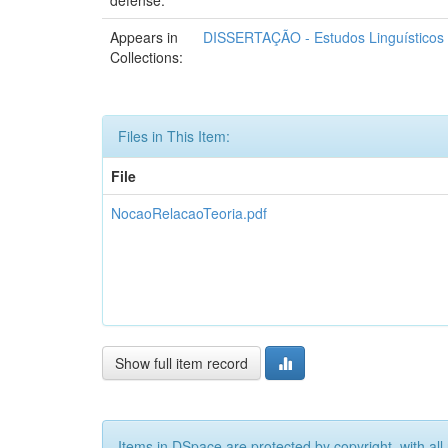
Appears in
DISSERTAÇÃO - Estudos Linguísticos
Collections:
Files in This Item:
File
NocaoRelacaoTeoria.pdf
Show full item record
Items in DSpace are protected by copyright, with all 