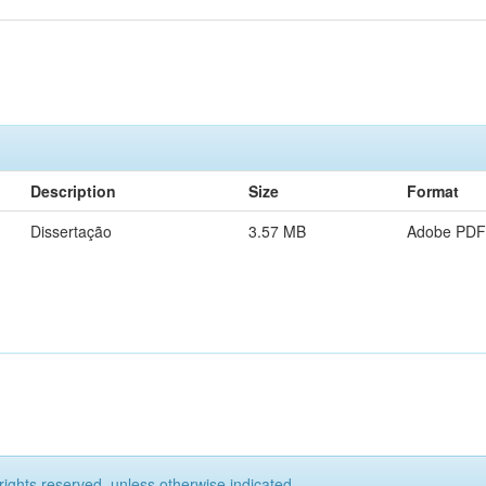
Description
Size
Format
Dissertação
3.57 MB
Adobe PDF
rights reserved, unless otherwise indicated.