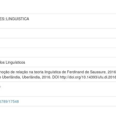
ES::LINGUISTICA
s Linguísticos
oção de relação na teoria linguística de Ferdinand de Saussure. 201
e Uberlândia, Uberlândia, 2016. DOI http://doi.org/10.14393/ufu.di.201
0
456789/17548