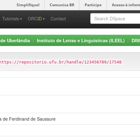
Simplifique!
Comunica BR
Participe
Acesso à infor
-->
Tutoriais
ORC
ID
Contact
 de Uberlândia
Instituto de Letras e Linguísticas (ILEEL)
DIS
https://repositorio.ufu.br/handle/123456789/17548
ica de Ferdinand de Saussure