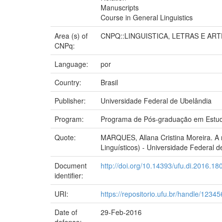
Manuscripts
Course in General Linguistics
Area (s) of
CNPQ::LINGUISTICA, LETRAS E ART
CNPq:
Language:
por
Country:
Brasil
Publisher:
Universidade Federal de Ubelândia
Program:
Programa de Pós-graduação em Estudo
Quote:
MARQUES, Allana Cristina Moreira. A n
Linguísticos) - Universidade Federal d
Document
http://doi.org/10.14393/ufu.di.2016.18
identifier:
URI:
https://repositorio.ufu.br/handle/123
Date of
29-Feb-2016
defense: