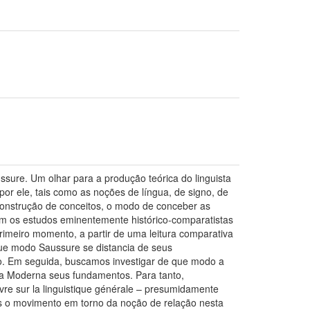
ussure. Um olhar para a produção teórica do linguista
r ele, tais como as noções de língua, de signo, de
 construção de conceitos, o modo de conceber as
com os estudos eminentemente histórico-comparatistas
rimeiro momento, a partir de uma leitura comparativa
ue modo Saussure se distancia de seus
ção. Em seguida, buscamos investigar de que modo a
ca Moderna seus fundamentos. Para tanto,
re sur la linguistique générale – presumidamente
mos o movimento em torno da noção de relação nesta