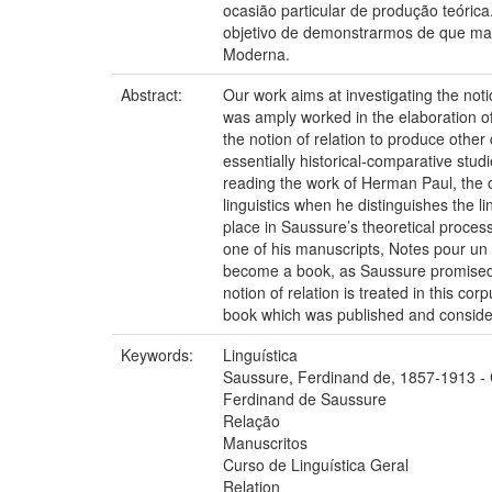
ocasião particular de produção teóric
objetivo de demonstrarmos de que ma
Moderna.
Abstract:
Our work aims at investigating the noti
was amply worked in the elaboration of
the notion of relation to produce othe
essentially historical-comparative studi
reading the work of Herman Paul, the 
linguistics when he distinguishes the li
place in Saussure’s theoretical proces
one of his manuscripts, Notes pour un 
become a book, as Saussure promised in 
notion of relation is treated in this co
book which was published and considere
Keywords:
Linguística
Saussure, Ferdinand de, 1857-1913 - C
Ferdinand de Saussure
Relação
Manuscritos
Curso de Linguística Geral
Relation