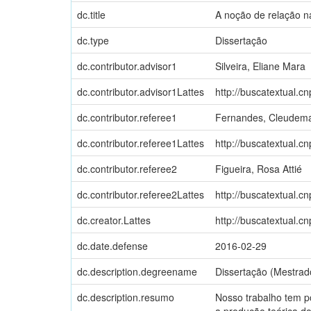
dc.title
A noção de relação na
dc.type
Dissertação
dc.contributor.advisor1
Silveira, Eliane Mara
dc.contributor.advisor1Lattes
http://buscatextual.c
dc.contributor.referee1
Fernandes, Cleudema
dc.contributor.referee1Lattes
http://buscatextual.c
dc.contributor.referee2
Figueira, Rosa Attié
dc.contributor.referee2Lattes
http://buscatextual.c
dc.creator.Lattes
http://buscatextual.c
dc.date.defense
2016-02-29
dc.description.degreename
Dissertação (Mestrad
dc.description.resumo
Nosso trabalho tem po
a produção teórica d