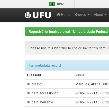
Skip
BRASIL
navigation
Home
Browse
About
Repositório Institucional - Universidade Federal
Please use this identifier to cite or link to this item:
Full metadata record
DC Field
Value
dc.creator
Marques, Allana Crist
dc.date.accessioned
2016-07-27T18:00:3
dc.date.available
2016-07-27T18:00:3