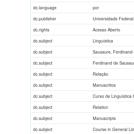
dc.language
por
dc.publisher
Universidade Federal
dc.rights
Acesso Aberto
dc.subject
Linguística
dc.subject
Saussure, Ferdinand d
dc.subject
Ferdinand de Saussu
dc.subject
Relação
dc.subject
Manuscritos
dc.subject
Curso de Linguística 
dc.subject
Relation
dc.subject
Manuscripts
dc.subject
Course in General Lin