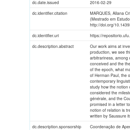
dc.date.issued
2016-02-29
dc.identifier.citation
MARQUES, Allana Crist
(Mestrado em Estudos
http://doi.org/10.143
dc.identifier.uri
https://repositorio.u
dc.description.abstract
Our work aims at inves
production, we see th
arbitrariness, among 
conceived and the the
of the epoch, what mad
of Herman Paul, the o
contemporary linguisti
study how the notion o
considered the milesto
générale, and the Cou
promised in a letter t
notion of relation is 
written by Saussure it
dc.description.sponsorship
Coordenação de Aperf