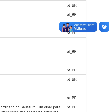
pt_BR
pt_BR
-
pt_BR
-
pt_BR
-
pt_BR
pt_BR
-
pt_BR
e Ferdinand de Saussure. Um olhar para
pt_BR
 elaboração dos diferentes conceitos