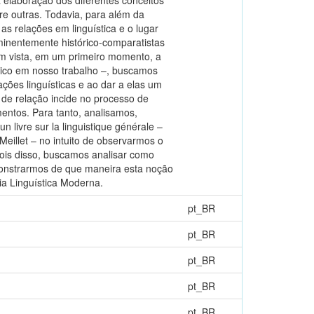
tre outras. Todavia, para além da
s relações em linguística e o lugar
minentemente histórico-comparatistas
em vista, em um primeiro momento, a
tico em nosso trabalho –, buscamos
ções linguísticas e ao dar a elas um
de relação incide no processo de
entos. Para tanto, analisamos,
livre sur la linguistique générale –
eillet – no intuito de observarmos o
pois disso, buscamos analisar como
monstrarmos de que maneira esta noção
a Linguística Moderna.
pt_BR
pt_BR
pt_BR
pt_BR
pt_BR