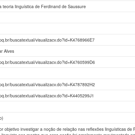
 teoria linguística de Ferdinand de Saussure
npq.br/buscatextual/visualizacv.do?id=K4768966E7
r Alves
npq.br/buscatextual/visualizacv.do?id=K4760599D6
npq.br/buscatextual/visualizacv.do?id=K4787892H2
npq.br/buscatextual/visualizacv.do?id=K4405299J1
o)
r objetivo investigar a noção de relação nas reflexões linguísticas d
o linguista nos mostra que essa noção foi amplamente movimentada na