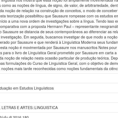
is como as noções de língua, de signo, de valor, de arbitrariedade, den
 da noção de relação na construção de conceitos, o modo de conceber a
nesta teorização possibilitou que Saussure rompesse com os estudos e
início a uma nova ordem de investigações sobre a língua. Tendo isso 
a comparativa com a proposta Hermann Paul – representante neogramá
 Saussure se distancia de seus contemporâneos ao diferenciar as rela
 investigação. Em seguida, buscamos investigar de que modo a noção 
perado por Saussure e que renderá à Linguística Moderna seus fundam
esta noção é movimentada por Saussure nos manuscritos Notes pour un 
para o livro de Linguística Geral prometido por Saussure em carta a M
a noção de relação nesta ocasião particular de produção teórica. De
as formulações do Curso de Linguística Geral, com o objetivo de de
noções mais tarde reconhecidas como noções fundamentais da ciênci
duação em Estudos Linguísticos
, LETRAS E ARTES::LINGUISTICA
93/ufu.di.2016.180