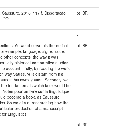
-
e Saussure. 2016. 117 f. Dissertação
pt_BR
6. DOI
-
lections. As we observe his theoretical
pt_BR
 for example, language, signe, value,
ce other concepts, the way it was
ntially historical-comparative studies
to account, firstly, by reading the work
h way Saussure is distant from his
atus in his investigation. Secondly, we
ng the fundamentals which later would be
Notes pour un livre sur la linguistique
would become a book, as Saussure
istics. So we aim at researching how the
particular production of a manuscript
for Linguistics.
pt_BR