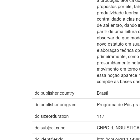
propostos por ele, ta
produtividade teórica
central dado a elas 
de até então, dando 
partir de uma leitur
observar de que modo
novo estatuto em sua
elaboração teórica o
primeiramente, como 
presumidamente notas 
movimento em torno d
essa noção aparece n
compõe as bases das 
dc.publisher.country
Brasil
dc.publisher.program
Programa de Pós-gra
dc.sizeorduration
117
dc.subject.cnpq
CNPQ::LINGUISTICA
dc.identifier.doi
http://doi.org/10.143