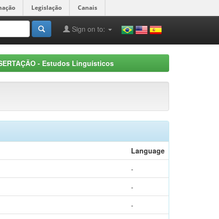
mação
Legislação
Canais
Sign on to:
SERTAÇÃO - Estudos Linguísticos
Language
-
-
-