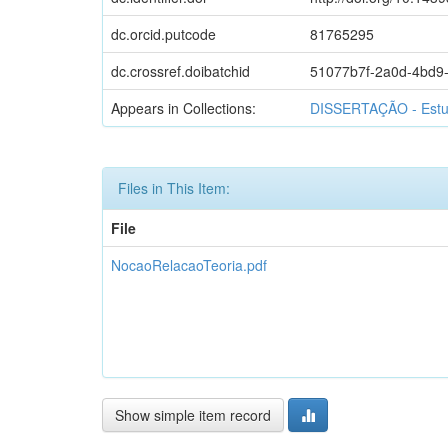
dc.orcid.putcode
81765295
dc.crossref.doibatchid
51077b7f-2a0d-4bd9
Appears in Collections:
DISSERTAÇÃO - Estud
Files in This Item:
File
NocaoRelacaoTeoria.pdf
Show simple item record