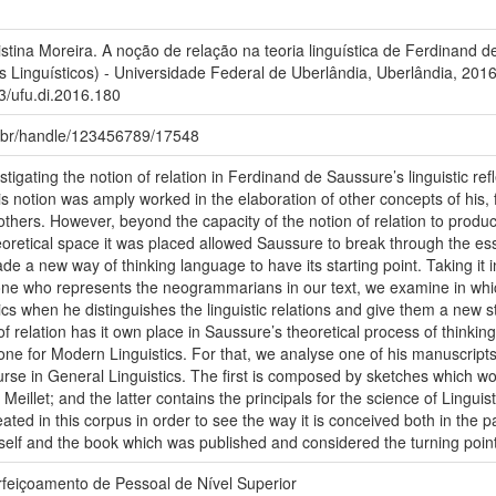
ina Moreira. A noção de relação na teoria linguística de Ferdinand d
 Linguísticos) - Universidade Federal de Uberlândia, Uberlândia, 201
93/ufu.di.2016.180
fu.br/handle/123456789/17548
tigating the notion of relation in Ferdinand de Saussure’s linguistic ref
is notion was amply worked in the elaboration of other concepts of his,
others. However, beyond the capacity of the notion of relation to produ
oretical space it was placed allowed Saussure to break through the esse
e a new way of thinking language to have its starting point. Taking it in
ne who represents the neogrammarians in our text, we examine in whic
cs when he distinguishes the linguistic relations and give them a new st
f relation has it own place in Saussure’s theoretical process of thinki
ne for Modern Linguistics. For that, we analyse one of his manuscripts, 
rse in General Linguistics. The first is composed by sketches which 
o Meillet; and the latter contains the principals for the science of Lingu
treated in this corpus in order to see the way it is conceived both in the 
self and the book which was published and considered the turning point 
eiçoamento de Pessoal de Nível Superior