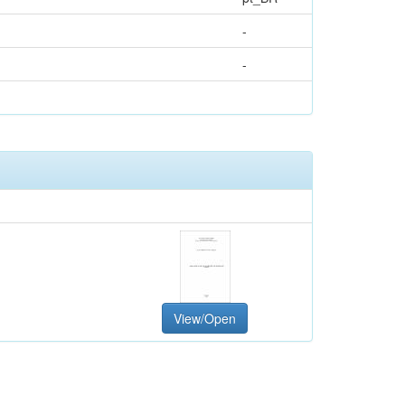
-
-
View/Open