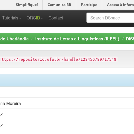
Simplifique!
Comunica BR
Participe
Acesso à infor
-->
Tutoriais
ORC
ID
Contact
 de Uberlândia
Instituto de Letras e Linguísticas (ILEEL)
DIS
https://repositorio.ufu.br/handle/123456789/17548
ina Moreira
2Z
2Z