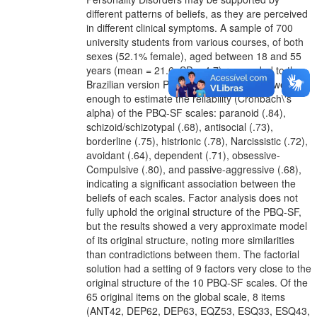
different patterns of beliefs, as they are perceived
in different clinical symptoms. A sample of 700
university students from various courses, of both
sexes (52.1% female), aged between 18 and 55
years (mean = 21.6, SD = 4.7) responded to the
Brazilian version PBQ-SF. The results showed
enough to estimate the reliability (Cronbach\'s
alpha) of the PBQ-SF scales: paranoid (.84),
schizoid/schizotypal (.68), antisocial (.73),
borderline (.75), histrionic (.78), Narcissistic (.72),
avoidant (.64), dependent (.71), obsessive-
Compulsive (.80), and passive-aggressive (.68),
indicating a significant association between the
beliefs of each scales. Factor analysis does not
fully uphold the original structure of the PBQ-SF,
but the results showed a very approximate model
of its original structure, noting more similarities
than contradictions between them. The factorial
solution had a setting of 9 factors very close to the
original structure of the 10 PBQ-SF scales. Of the
65 original items on the global scale, 8 items
(ANT42, DEP62, DEP63, EQZ53, ESQ33, ESQ43,