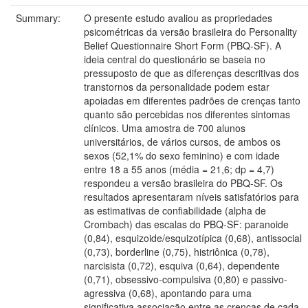
Summary:
O presente estudo avaliou as propriedades
psicométricas da versão brasileira do Personality
Belief Questionnaire Short Form (PBQ-SF). A
ideia central do questionário se baseia no
pressuposto de que as diferenças descritivas dos
transtornos da personalidade podem estar
apoiadas em diferentes padrões de crenças tanto
quanto são percebidas nos diferentes sintomas
clínicos. Uma amostra de 700 alunos
universitários, de vários cursos, de ambos os
sexos (52,1% do sexo feminino) e com idade
entre 18 a 55 anos (média = 21,6; dp = 4,7)
respondeu a versão brasileira do PBQ-SF. Os
resultados apresentaram níveis satisfatórios para
as estimativas de confiabilidade (alpha de
Crombach) das escalas do PBQ-SF: paranoide
(0,84), esquizoide/esquizotípica (0,68), antissocial
(0,73), borderline (0,75), histriônica (0,78),
narcisista (0,72), esquiva (0,64), dependente
(0,71), obsessivo-compulsiva (0,80) e passivo-
agressiva (0,68), apontando para uma
significativa associação entre as crenças de cada