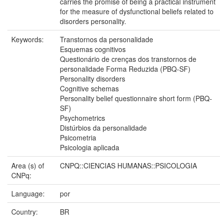
carries the promise of being a practical instrument
for the measure of dysfunctional beliefs related to
disorders personality.
Keywords:
Transtornos da personalidade
Esquemas cognitivos
Questionário de crenças dos transtornos de
personalidade Forma Reduzida (PBQ-SF)
Personality disorders
Cognitive schemas
Personality belief questionnaire short form (PBQ-
SF)
Psychometrics
Distúrbios da personalidade
Psicometria
Psicologia aplicada
Area (s) of
CNPQ::CIENCIAS HUMANAS::PSICOLOGIA
CNPq:
Language:
por
Country:
BR