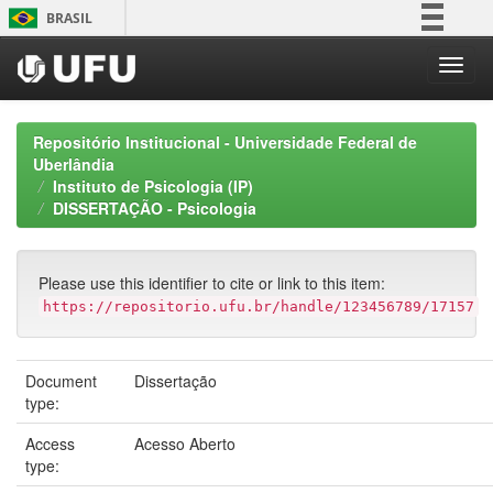
Skip
BRASIL
navigation
Simplifique!
Comunica BR
Participe
Repositório Institucional - Universidade Federal de
Acesso à informação
Uberlândia
Instituto de Psicologia (IP)
Legislação
DISSERTAÇÃO - Psicologia
Canais
Please use this identifier to cite or link to this item:
https://repositorio.ufu.br/handle/123456789/17157
Document
Dissertação
type:
Access
Acesso Aberto
type: