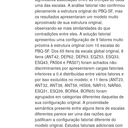
uma das escalas. A análise fatorial não confirmou
plenamente a estrutura original do PBQ-SF, mas
os resultados apresentaram um modelo muito
aproximado de sua estrutura original,
observando-se mais similaridades do que
contradições entre eles. A solução fatorial
apresentou uma configuração de 9 fatores muito
próxima à estrutura original com 10 escalas do
PBQ-SF. Dos 65 itens da escala global original, 8
itens (ANT42, DEP62, DEP63, EQZ53, ESQ33,
ESQ43, PAS04 e PAS07) foram achados não-
discriminantes por apresentarem cargas fatoriais
inferiores a 0,4 distribuídas entre vários fatores e
por isso excluídos no modelo; e 11 itens (ANT23,
ANT32, ANT38, ANT59, HIS08, NAR10, NAR60,
ESQ31, ESQ39, BOR64, BOR65) foram
agrupados em categorias diferentes daquelas de
sua configuração original. A proximidade
semântica presente entre alguns itens de escalas
diferentes parece ser uma das razões que
justificam a configuração fatorial diferente do
modelo original. Estudos fatoriais adicionais com