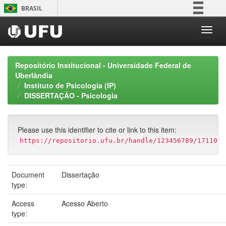
Skip
BRASIL
navigation
Simplifique!
Comunica BR
Participe
Repositório Institucional - Universidade Federal de
Acesso à informação
Uberlândia
Instituto de Psicologia (IP)
Legislação
DISSERTAÇÃO - Psicologia
Canais
Please use this identifier to cite or link to this item:
https://repositorio.ufu.br/handle/123456789/17110
Document
Dissertação
type:
Access
Acesso Aberto
type: