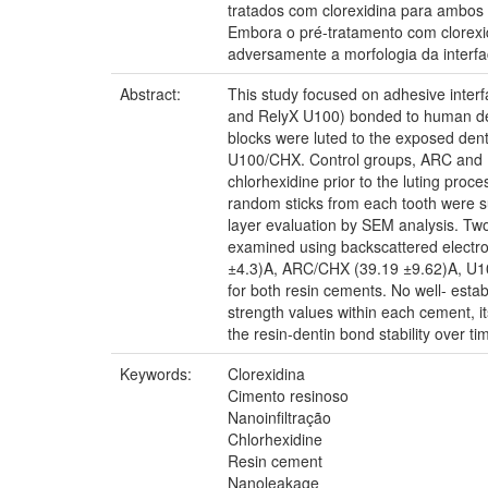
tratados com clorexidina para ambos
Embora o pré-tratamento com clorexid
adversamente a morfologia da interf
Abstract:
This study focused on adhesive inter
and RelyX U100) bonded to human dent
blocks were luted to the exposed den
U100/CHX. Control groups, ARC and U
chlorhexidine prior to the luting proc
random sticks from each tooth were su
layer evaluation by SEM analysis. Tw
examined using backscattered electro
±4.3)A, ARC/CHX (39.19 ±9.62)A, U10
for both resin cements. No well- estab
strength values within each cement, i
the resin-dentin bond stability over ti
Keywords:
Clorexidina
Cimento resinoso
Nanoinfiltração
Chlorhexidine
Resin cement
Nanoleakage