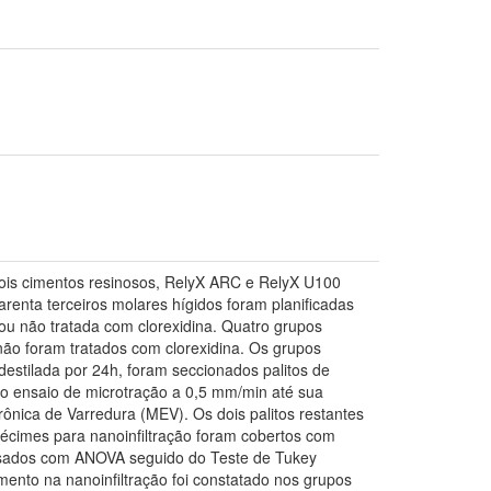
e dois cimentos resinosos, RelyX ARC e RelyX U100
arenta terceiros molares hígidos foram planificadas
 ou não tratada com clorexidina. Quatro grupos
ão foram tratados com clorexidina. Os grupos
stilada por 24h, foram seccionados palitos de
ao ensaio de microtração a 0,5 mm/min até sua
rônica de Varredura (MEV). Os dois palitos restantes
spécimes para nanoinfiltração foram cobertos com
lisados com ANOVA seguido do Teste de Tukey
nto na nanoinfiltração foi constatado nos grupos