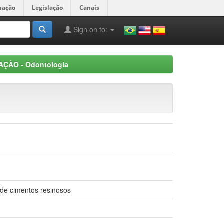
mação
Legislação
Canais
Sign on to:
AÇÃO - Odontologia
o de cimentos resinosos