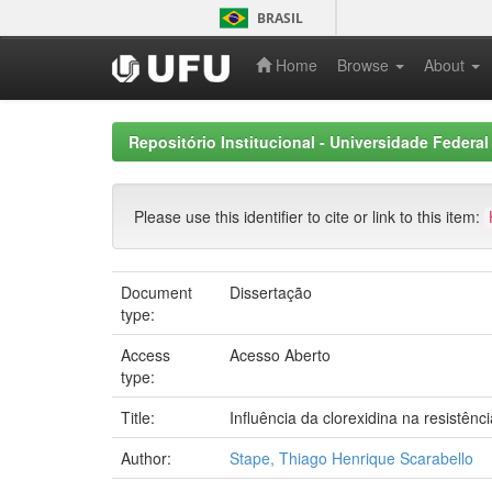
Skip
BRASIL
navigation
Home
Browse
About
Repositório Institucional - Universidade Federal
Please use this identifier to cite or link to this item:
Document
Dissertação
type:
Access
Acesso Aberto
type:
Title:
Influência da clorexidina na resistênc
Author:
Stape, Thiago Henrique Scarabello