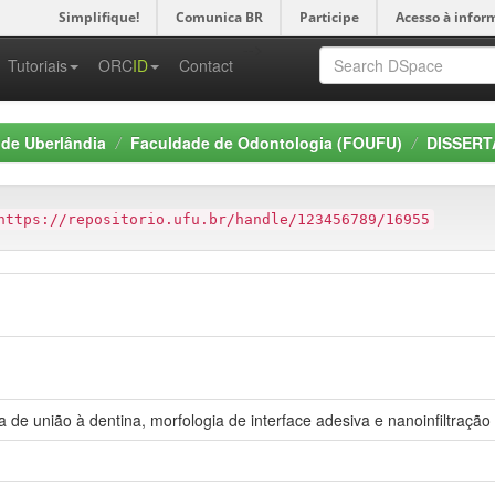
Simplifique!
Comunica BR
Participe
Acesso à infor
-->
Tutoriais
ORC
ID
Contact
 de Uberlândia
Faculdade de Odontologia (FOUFU)
DISSERT
https://repositorio.ufu.br/handle/123456789/16955
ia de união à dentina, morfologia de interface adesiva e nanoinfiltraçã