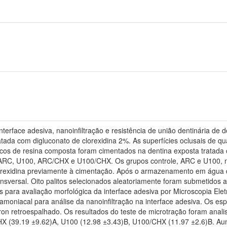
nterface adesiva, nanoinfiltração e resistência de união dentinária d
atada com digluconato de clorexidina 2%. As superfícies oclusais de qu
blocos de resina composta foram cimentados na dentina exposta tratada
 ARC, U100, ARC/CHX e U100/CHX. Os grupos controle, ARC e U100, n
orexidina previamente à cimentação. Após o armazenamento em água de
sversal. Oito palitos selecionados aleatoriamente foram submetidos 
s para avaliação morfológica da interface adesiva por Microscopia Elet
a amoniacal para análise da nanoinfiltração na interface adesiva. Os e
n retroespalhado. Os resultados do teste de microtração foram ana
X (39.19 ±9.62)A, U100 (12.98 ±3.43)B, U100/CHX (11.97 ±2.6)B. Aume