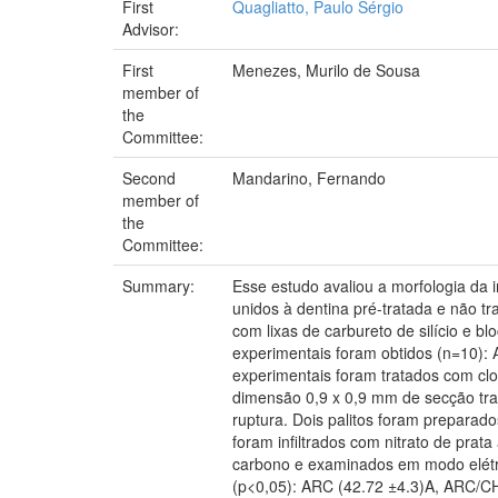
First
Quagliatto, Paulo Sérgio
Advisor:
First
Menezes, Murilo de Sousa
member of
the
Committee:
Second
Mandarino, Fernando
member of
the
Committee:
Summary:
Esse estudo avaliou a morfologia da i
unidos à dentina pré-tratada e não tr
com lixas de carbureto de silício e 
experimentais foram obtidos (n=10):
experimentais foram tratados com cl
dimensão 0,9 x 0,9 mm de secção tran
ruptura. Dois palitos foram preparado
foram infiltrados com nitrato de prat
carbono e examinados em modo elétro
(p<0,05): ARC (42.72 ±4.3)A, ARC/CH