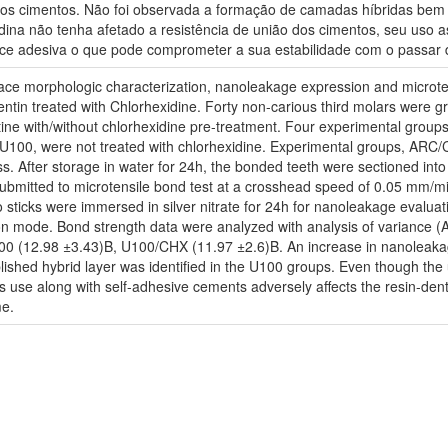
 os cimentos. Não foi observada a formação de camadas híbridas be
ina não tenha afetado a resistência de união dos cimentos, seu uso 
ace adesiva o que pode comprometer a sua estabilidade com o passar
face morphologic characterization, nanoleakage expression and microt
in treated with Chlorhexidine. Forty non-carious third molars were gro
tine with/without chlorhexidine pre-treatment. Four experimental gr
100, were not treated with chlorhexidine. Experimental groups, ARC
ess. After storage in water for 24h, the bonded teeth were sectioned into
bmitted to microtensile bond test at a crosshead speed of 0.05 mm/min 
o sticks were immersed in silver nitrate for 24h for nanoleakage eval
n mode. Bond strength data were analyzed with analysis of variance 
0 (12.98 ±3.43)B, U100/CHX (11.97 ±2.6)B. An increase in nanoleakag
lished hybrid layer was identified in the U100 groups. Even though the 
ts use along with self-adhesive cements adversely affects the resin-d
me.