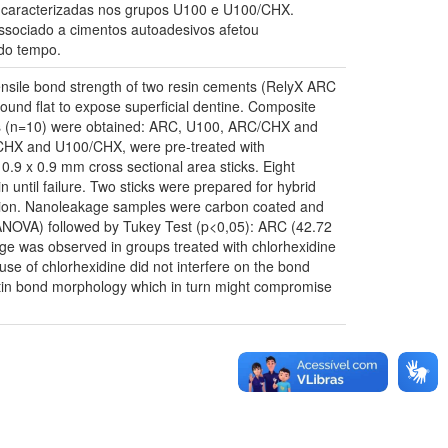
m caracterizadas nos grupos U100 e U100/CHX.
associado a cimentos autoadesivos afetou
 do tempo.
ensile bond strength of two resin cements (RelyX ARC
und flat to expose superficial dentine. Composite
oups (n=10) were obtained: ARC, U100, ARC/CHX and
/CHX and U100/CHX, were pre-treated with
 0.9 x 0.9 mm cross sectional area sticks. Eight
until failure. Two sticks were prepared for hybrid
uation. Nanoleakage samples were carbon coated and
(ANOVA) followed by Tukey Test (p<0,05): ARC (42.72
e was observed in groups treated with chlorhexidine
use of chlorhexidine did not interfere on the bond
entin bond morphology which in turn might compromise