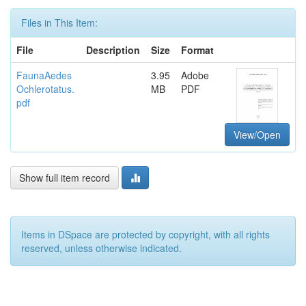
Files in This Item:
File
Description
Size
Format
FaunaAedes
3.95
Adobe
Ochlerotatus.
MB
PDF
pdf
View/Open
Show full item record
Items in DSpace are protected by copyright, with all rights
reserved, unless otherwise indicated.