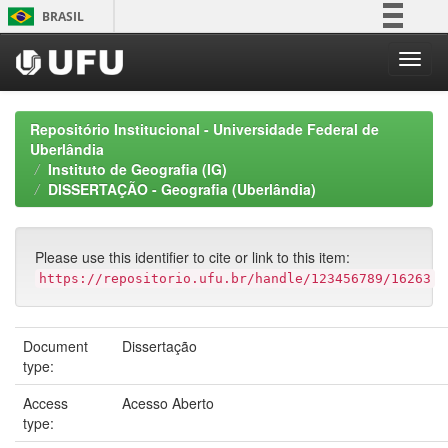
Skip
BRASIL
navigation
Simplifique!
Comunica BR
Participe
Repositório Institucional - Universidade Federal de
Acesso à informação
Uberlândia
Instituto de Geografia (IG)
Legislação
DISSERTAÇÃO - Geografia (Uberlândia)
Canais
Please use this identifier to cite or link to this item:
https://repositorio.ufu.br/handle/123456789/16263
Document
Dissertação
type:
Access
Acesso Aberto
type: