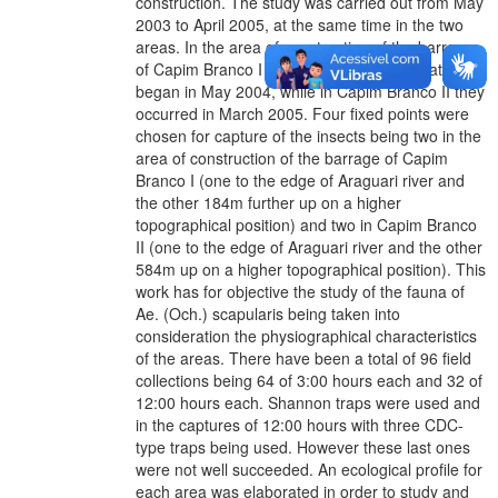
construction. The study was carried out from May
2003 to April 2005, at the same time in the two
areas. In the area of construction of the barrage
of Capim Branco I the environmental alterations
began in May 2004, while in Capim Branco II they
occurred in March 2005. Four fixed points were
chosen for capture of the insects being two in the
area of construction of the barrage of Capim
Branco I (one to the edge of Araguari river and
the other 184m further up on a higher
topographical position) and two in Capim Branco
II (one to the edge of Araguari river and the other
584m up on a higher topographical position). This
work has for objective the study of the fauna of
Ae. (Och.) scapularis being taken into
consideration the physiographical characteristics
of the areas. There have been a total of 96 field
collections being 64 of 3:00 hours each and 32 of
12:00 hours each. Shannon traps were used and
in the captures of 12:00 hours with three CDC-
type traps being used. However these last ones
were not well succeeded. An ecological profile for
each area was elaborated in order to study and