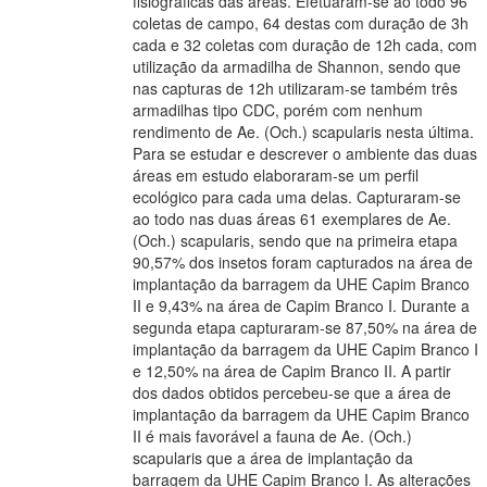
fisiográficas das áreas. Efetuaram-se ao todo 96
coletas de campo, 64 destas com duração de 3h
cada e 32 coletas com duração de 12h cada, com
utilização da armadilha de Shannon, sendo que
nas capturas de 12h utilizaram-se também três
armadilhas tipo CDC, porém com nenhum
rendimento de Ae. (Och.) scapularis nesta última.
Para se estudar e descrever o ambiente das duas
áreas em estudo elaboraram-se um perfil
ecológico para cada uma delas. Capturaram-se
ao todo nas duas áreas 61 exemplares de Ae.
(Och.) scapularis, sendo que na primeira etapa
90,57% dos insetos foram capturados na área de
implantação da barragem da UHE Capim Branco
II e 9,43% na área de Capim Branco I. Durante a
segunda etapa capturaram-se 87,50% na área de
implantação da barragem da UHE Capim Branco I
e 12,50% na área de Capim Branco II. A partir
dos dados obtidos percebeu-se que a área de
implantação da barragem da UHE Capim Branco
II é mais favorável a fauna de Ae. (Och.)
scapularis que a área de implantação da
barragem da UHE Capim Branco I. As alterações