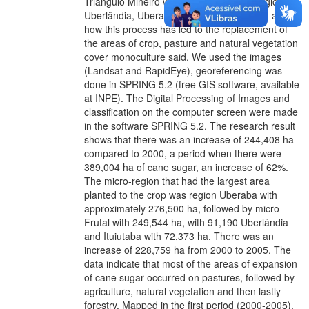
Triângulo Mineiro which consists of the regions:
Uberlândia, Uberaba, Ituiutaba and Frutal, and
how this process has led to the replacement of
the areas of crop, pasture and natural vegetation
cover monoculture said. We used the images
(Landsat and RapidEye), georeferencing was
done in SPRING 5.2 (free GIS software, available
at INPE). The Digital Processing of Images and
classification on the computer screen were made
in the software SPRING 5.2. The research result
shows that there was an increase of 244,408 ha
compared to 2000, a period when there were
389,004 ha of cane sugar, an increase of 62%.
The micro-region that had the largest area
planted to the crop was region Uberaba with
approximately 276,500 ha, followed by micro-
Frutal with 249,544 ha, with 91,190 Uberlândia
and Ituiutaba with 72,373 ha. There was an
increase of 228,759 ha from 2000 to 2005. The
data indicate that most of the areas of expansion
of cane sugar occurred on pastures, followed by
agriculture, natural vegetation and then lastly
forestry. Mapped in the first period (2000-2005),