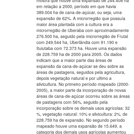
mostra que houve uma expansão de 244.408 ha
em relação a 2000, período em que havia
389.004 ha de cana-de-açúcar, ou seja, uma
expansão de 62%. A microrregião que possuía
maior área plantada com a cultura era a
microrregião de Uberaba com aproximadamente
276.500 ha, seguido pela microrregião de Frutal
com 249.544 ha, Uberlândia com 91.190 e
Ituiutaba com 72.373 ha. Houve uma expansão
de 228.759 ha de 2000 para 2005. Os dados
indicam que a maior parte das áreas de
expansão da cana-de-açúcar se deu sobre as
áreas de pastagens, seguidos pela agricultura,
depois vegetação natural e por ultimo a
silvicultura. No primeiro período mapeado (2000-
2005), a maior parte da incorporação de novas
áreas de cana-de-açúcar ocorreu sobre as áreas
de pastagens com 56%, seguido pela
incorporação sobre os demais usos agrícolas: 32
%, vegetação natural: 10% e silvicultura: 2%, de
228.759 ha de expansão. No segundo período
mapeado houve uma expansão de 15.649, a
categoria dos demais usos agrícolas aumentou