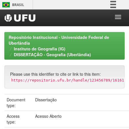
Skip
BRASIL
navigation
Simplifique!
Comunica BR
Participe
Repositório Institucional - Universidade Federal de
Acesso à informação
Uberlândia
Instituto de Geografia (IG)
Legislação
DISSERTAÇÃO - Geografia (Uberlândia)
Canais
Please use this identifier to cite or link to this item:
https://repositorio.ufu.br/handle/123456789/16161
Document
Dissertação
type:
Access
Acesso Aberto
type: