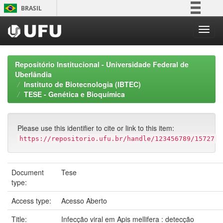
Skip
BRASIL
navigation
Simplifique!
Comunica BR
Participe
Repositório Institucional - Universidade Federal de
Acesso à informação
Uberlândia
Instituto de Biotecnologia (IBTEC)
Legislação
TESE - Genética e Bioquímica
Canais
Please use this identifier to cite or link to this item:
https://repositorio.ufu.br/handle/123456789/15727
Document
Tese
type:
Access type:
Acesso Aberto
Title:
Infecção viral em Apis mellifera : detecção