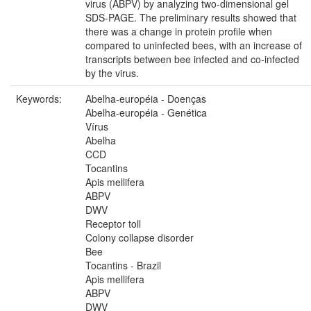
virus (ABPV) by analyzing two-dimensional gel
SDS-PAGE. The preliminary results showed that
there was a change in protein profile when
compared to uninfected bees, with an increase of
transcripts between bee infected and co-infected
by the virus.
Keywords:
Abelha-européia - Doenças
Abelha-européia - Genética
Vírus
Abelha
CCD
Tocantins
Apis mellifera
ABPV
DWV
Receptor toll
Colony collapse disorder
Bee
Tocantins - Brazil
Apis mellifera
ABPV
DWV