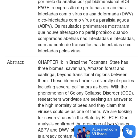
por meio da análise por gel bidimensional SDS-
PAGE, a expressão de proteínas em abelhas
infectadas com o vírus da asa deformada (DWV)
e co-infectadas com o vírus da paralisia aguda
(ABPV). Os resultados preliminares mostraram
que houve alteração no perfil protéico quando
comparadas abelhas não infectadas e infectadas,
com aumento de transcritos nas infectadas e co-
infectadas pelos vírus.
Abstract:
CHAPTER II: In Brazil the Tocantins' State has
three biomes, savannah, Amazon forest and
caatinga, beyond transitional regions between
them. These biomes harbor a diversity of species
including several pollinators as bees. With the
phenomenon of Colony Collapse Disorder (CCD),
researchers worldwide are seeking an answer to
the high mortality of bees and they claim that
viruses could be as one of them. We are looking
for seven viruses in the State by RT-PCR. Our
analysis confirmed the presence of two viruses
ABPV and DWV, showing that the northern region
is already contaminated and prophylactic