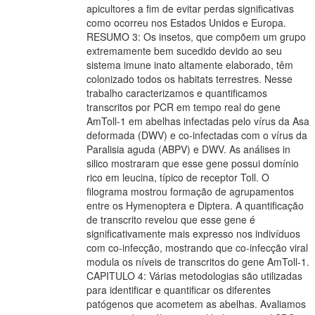
apicultores a fim de evitar perdas significativas
como ocorreu nos Estados Unidos e Europa.
RESUMO 3: Os insetos, que compõem um grupo
extremamente bem sucedido devido ao seu
sistema imune inato altamente elaborado, têm
colonizado todos os habitats terrestres. Nesse
trabalho caracterizamos e quantificamos
transcritos por PCR em tempo real do gene
AmToll-1 em abelhas infectadas pelo vírus da Asa
deformada (DWV) e co-infectadas com o vírus da
Paralisia aguda (ABPV) e DWV. As análises in
silico mostraram que esse gene possui domínio
rico em leucina, típico de receptor Toll. O
filograma mostrou formação de agrupamentos
entre os Hymenoptera e Diptera. A quantificação
de transcrito revelou que esse gene é
significativamente mais expresso nos indivíduos
com co-infecção, mostrando que co-infecção viral
modula os níveis de transcritos do gene AmToll-1.
CAPITULO 4: Várias metodologias são utilizadas
para identificar e quantificar os diferentes
patógenos que acometem as abelhas. Avaliamos