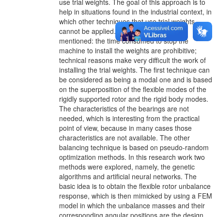
use trial weights. The goal of this approach is to
help in situations found in the industrial context, in
which other techniques that use trial weights
cannot be applied. A few reasons can be
mentioned: the time consumed to stop the
machine to install the weights are prohibitive;
technical reasons make very difficult the work of
installing the trial weights. The first technique can
be considered as being a modal one and is based
on the superposition of the flexible modes of the
rigidly supported rotor and the rigid body modes.
The characteristics of the bearings are not
needed, which is interesting from the practical
point of view, because in many cases those
characteristics are not available. The other
balancing technique is based on pseudo-random
optimization methods. In this research work two
methods were explored, namely, the genetic
algorithms and artificial neural networks. The
basic idea is to obtain the flexible rotor unbalance
response, which is then mimicked by using a FEM
model in which the unbalance masses and their
corresponding angular positions are the design