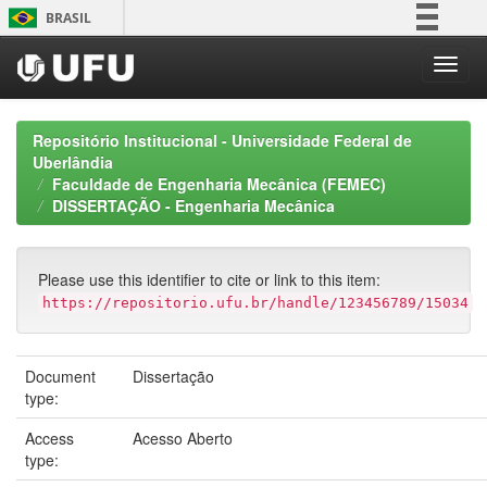
Skip
BRASIL
navigation
Simplifique!
Comunica BR
Participe
Repositório Institucional - Universidade Federal de
Acesso à informação
Uberlândia
Faculdade de Engenharia Mecânica (FEMEC)
Legislação
DISSERTAÇÃO - Engenharia Mecânica
Canais
Please use this identifier to cite or link to this item:
https://repositorio.ufu.br/handle/123456789/15034
Document
Dissertação
type:
Access
Acesso Aberto
type: