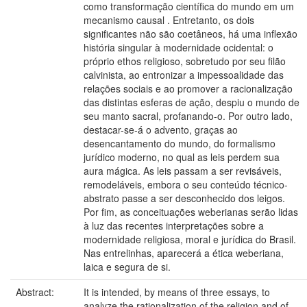
como transformação científica do mundo em um
mecanismo causal . Entretanto, os dois
significantes não são coetâneos, há uma inflexão
história singular à modernidade ocidental: o
próprio ethos religioso, sobretudo por seu filão
calvinista, ao entronizar a impessoalidade das
relações sociais e ao promover a racionalização
das distintas esferas de ação, despiu o mundo de
seu manto sacral, profanando-o. Por outro lado,
destacar-se-á o advento, graças ao
desencantamento do mundo, do formalismo
jurídico moderno, no qual as leis perdem sua
aura mágica. As leis passam a ser revisáveis,
remodeláveis, embora o seu conteúdo técnico-
abstrato passe a ser desconhecido dos leigos.
Por fim, as conceituações weberianas serão lidas
à luz das recentes interpretações sobre a
modernidade religiosa, moral e jurídica do Brasil.
Nas entrelinhas, aparecerá a ética weberiana,
laica e segura de si.
Abstract:
It is intended, by means of three essays, to
analyze the rationalization of the religion and of