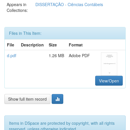
Appears in
DISSERTAÇÃO - Ciências Contábeis
Collections:
Files in This Item:
File
Description
Size
Format
d.pdf
1.26 MB
Adobe PDF
View/Open
Show full item record
Items in DSpace are protected by copyright, with all rights
reserved, unless otherwise indicated.