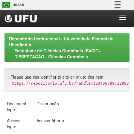
Skip
BRASIL
navigation
Simplifique!
Comunica BR
Participe
Repositório Institucional - Universidade Federal de
Acesso à informação
Uberlândia
Faculdade de Ciências Contábeis (FACIC)
Legislação
DISSERTAÇÃO - Ciências Contábeis
Canais
Please use this identifier to cite or link to this item:
https://repositorio.ufu.br/handle/123456789/12883
Document
Dissertação
type:
Access
Acesso Aberto
type: