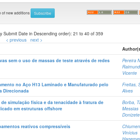
on of new additions
by Submit Date in Descending order): 21 to 40 of 359
< previous
next >
Author(
vas sem o uso de massas de teste através de redes
Pereira 
Raimun
Vicente
samento no Aço H13 Laminado e Manufaturado pelo
Freitas,
a Direcionada
Alves
 de simulação física e da tenacidade à fratura de
Borba, 
licado em estruturas offshore
Messias
Donizete
amentos reativos compressíveis
Chiumen
Vinícius
Hageme