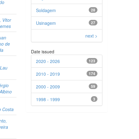
do
Soldagem
28
 Vitor
Usinagem
27
Lemes
next >
uan
no de
da
Date issued
2020 - 2026
123
 Lau
2010 - 2019
174
érgio
2000 - 2009
59
Albino
1998 - 1999
3
o Costa
nto,
veira