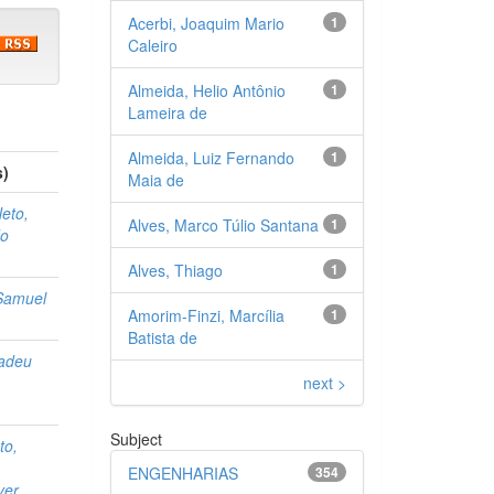
Acerbi, Joaquim Mario
1
Caleiro
Almeida, Helio Antônio
1
Lameira de
Almeida, Luiz Fernando
1
s)
Maia de
Neto,
Alves, Marco Túlio Santana
1
do
Alves, Thiago
1
 Samuel
Amorim-Finzi, Marcília
1
Batista de
Tadeu
next >
Subject
to,
ENGENHARIAS
354
yer