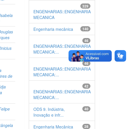
329
ENGENHARIAS::ENGENHARIA
Isabela
MECANICA
a
Engenharia mecânica
140
 Douglas
rques
46
ENGENHARIAS::ENGENHARIA
inicius
MECANICA:...
e
46
ENGENHARIAS::ENGENHARIA
a
MECANICA:...
ires de
42
dja
ENGENHARIAS::ENGENHARIA
ra
MECANICA:...
Felipe
ODS 9. Indústria,
40
s
Inovação e infr...
izângela
Engenharia Mecânica
28