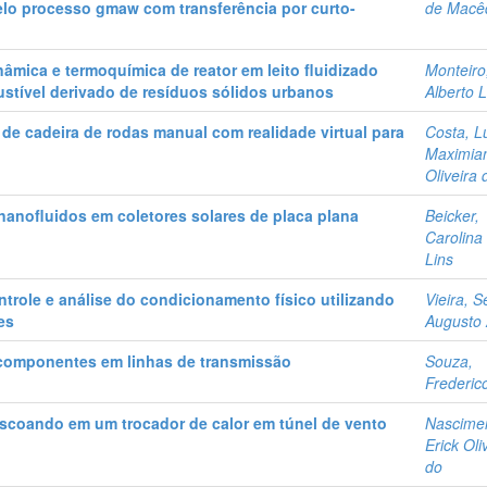
elo processo gmaw com transferência por curto-
de Macê
âmica e termoquímica de reator em leito fluidizado
Monteiro,
stível derivado de resíduos sólidos urbanos
Alberto 
e cadeira de rodas manual com realidade virtual para
Costa, L
Maximia
Oliveira 
nanoﬂuidos em coletores solares de placa plana
Beicker,
Carolina
Lins
trole e análise do condicionamento físico utilizando
Vieira, S
es
Augusto 
componentes em linhas de transmissão
Souza,
Frederic
escoando em um trocador de calor em túnel de vento
Nascime
Erick Oli
do