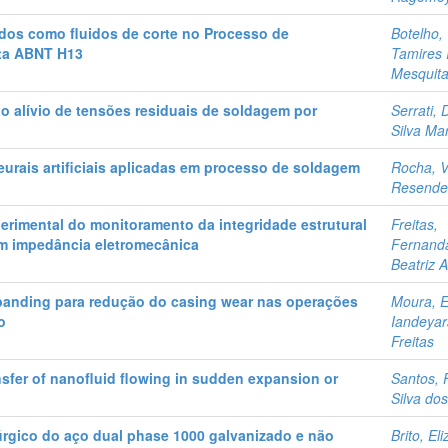
zados como fluidos de corte no Processo de
Botelho,
ta ABNT H13
Tamires 
Mesquit
o alívio de tensões residuais de soldagem por
Serrati,
Silva Ma
eurais artificiais aplicadas em processo de soldagem
Rocha, V
Resend
rimental do monitoramento da integridade estrutural
Freitas,
m impedância eletromecânica
Fernand
Beatriz A
banding para redução do casing wear nas operações
Moura, E
o
Iandeya
Freitas
nsfer of nanofluid flowing in sudden expansion or
Santos, 
Silva do
gico do aço dual phase 1000 galvanizado e não
Brito, El