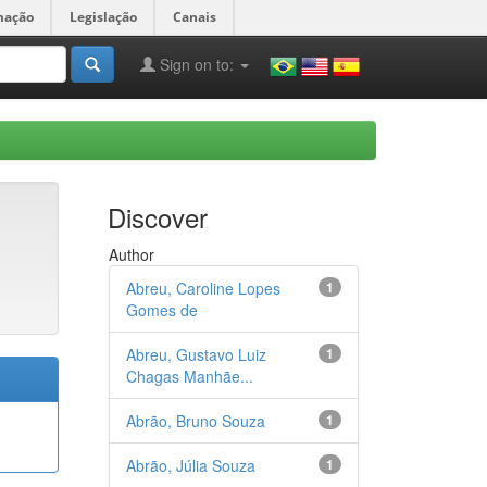
mação
Legislação
Canais
Sign on to:
Discover
Author
Abreu, Caroline Lopes
1
Gomes de
Abreu, Gustavo Luiz
1
Chagas Manhãe...
Abrão, Bruno Souza
1
Abrão, Júlia Souza
1