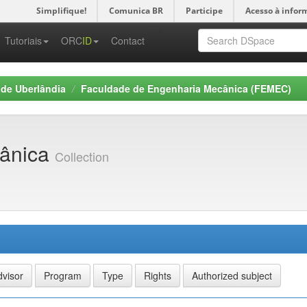
Simplifique!
Comunica BR
Participe
Acesso à infor
-->
Tutoriais
ORC
ID
Contact
 de Uberlândia
Faculdade de Engenharia Mecânica (FEMEC)
cânica
Collection