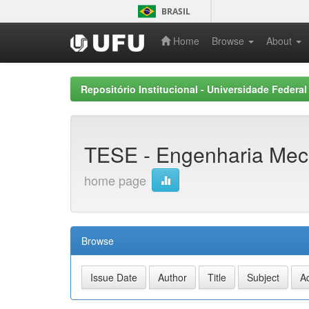
Skip
BRASIL
navigation
Home
Browse
About
Repositório Institucional - Universidade Federal
TESE - Engenharia Me
home page
Browse