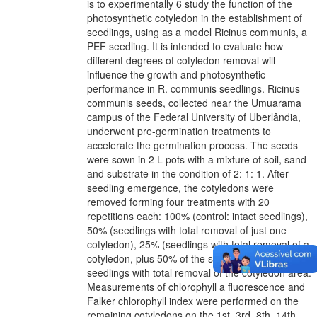
is to experimentally 6 study the function of the
photosynthetic cotyledon in the establishment of
seedlings, using as a model Ricinus communis, a
PEF seedling. It is intended to evaluate how
different degrees of cotyledon removal will
influence the growth and photosynthetic
performance in R. communis seedlings. Ricinus
communis seeds, collected near the Umuarama
campus of the Federal University of Uberlândia,
underwent pre-germination treatments to
accelerate the germination process. The seeds
were sown in 2 L pots with a mixture of soil, sand
and substrate in the condition of 2: 1: 1. After
seedling emergence, the cotyledons were
removed forming four treatments with 20
repetitions each: 100% (control: intact seedlings),
50% (seedlings with total removal of just one
cotyledon), 25% (seedlings with total removal of a
cotyledon, plus 50% of the second cotyledon) and
seedlings with total removal of the cotyledon area.
Measurements of chlorophyll a fluorescence and
Falker chlorophyll index were performed on the
remaining cotyledons on the 1st, 3rd, 8th, 14th