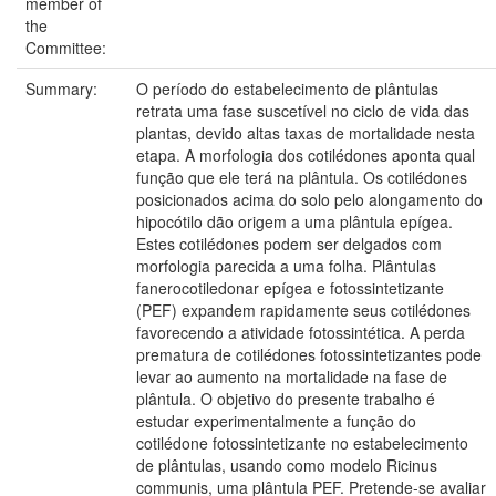
member of
the
Committee:
Summary:
O período do estabelecimento de plântulas
retrata uma fase suscetível no ciclo de vida das
plantas, devido altas taxas de mortalidade nesta
etapa. A morfologia dos cotilédones aponta qual
função que ele terá na plântula. Os cotilédones
posicionados acima do solo pelo alongamento do
hipocótilo dão origem a uma plântula epígea.
Estes cotilédones podem ser delgados com
morfologia parecida a uma folha. Plântulas
fanerocotiledonar epígea e fotossintetizante
(PEF) expandem rapidamente seus cotilédones
favorecendo a atividade fotossintética. A perda
prematura de cotilédones fotossintetizantes pode
levar ao aumento na mortalidade na fase de
plântula. O objetivo do presente trabalho é
estudar experimentalmente a função do
cotilédone fotossintetizante no estabelecimento
de plântulas, usando como modelo Ricinus
communis, uma plântula PEF. Pretende-se avaliar