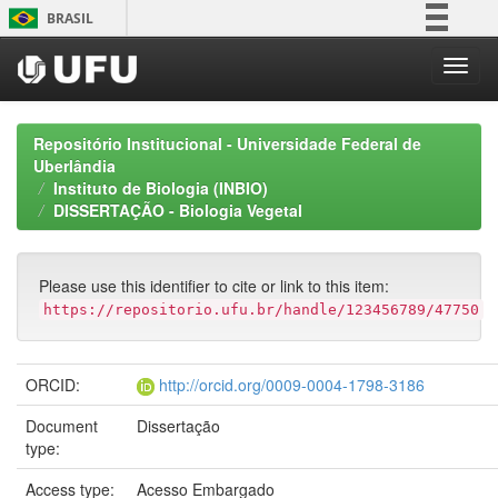
Skip
BRASIL
navigation
Simplifique!
Comunica BR
Participe
Repositório Institucional - Universidade Federal de
Acesso à informação
Uberlândia
Instituto de Biologia (INBIO)
Legislação
DISSERTAÇÃO - Biologia Vegetal
Canais
Please use this identifier to cite or link to this item:
https://repositorio.ufu.br/handle/123456789/47750
ORCID:
http://orcid.org/0009-0004-1798-3186
Document
Dissertação
type:
Access type:
Acesso Embargado