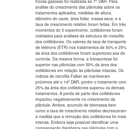
trocas gasosas foi realizada ao 7° DAR. Para
análise do crescimento das plântulas sobre os
tratamentos aplicados, medidas de altura,
diâmetro do caule, área foliar, massa seca, e a
taxa de crescimento relativo foram feitas. Em três
momentos do 5 experimento, cotilédones foram
coletados para análises da estrutura do mesofilo
dos cotilédones. Os valores da taxa de transporte
de elétrons (ETR) nos tratamentos de 50% e 25%
da área dos cotilédones foram superiores aos do
controle. Da mesma forma, a fotossíntese foi
superior nas plântulas com 50% da área dos
cotilédones em relação às plântulas intactas. Os
índices de clorofila Falker se mantiveram
próximos até o 14º DAR, porém o tratamento com
25% da área dos cotilédones superou os demais
tratamentos. A perda de parte dos cotilédones
impactou negativamente no crescimento da
plântula. Ambos, acumulo de biomassa bem
como a taxa de crescimento relativo decresceram
à medida que a remoção dos cotilédones foi mais
intensa. Embora seja possível identificar uma
compensação fisiológica nas plântulas com a