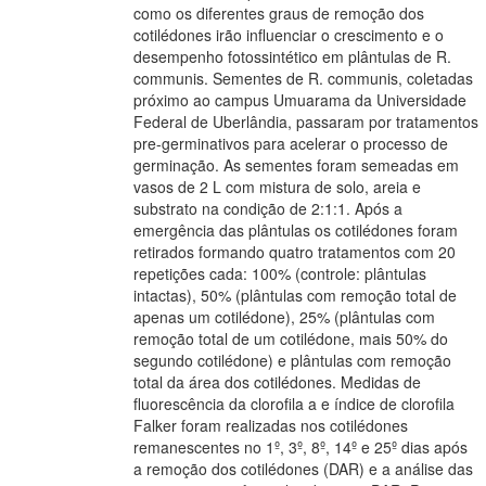
como os diferentes graus de remoção dos
cotilédones irão influenciar o crescimento e o
desempenho fotossintético em plântulas de R.
communis. Sementes de R. communis, coletadas
próximo ao campus Umuarama da Universidade
Federal de Uberlândia, passaram por tratamentos
pre-germinativos para acelerar o processo de
germinação. As sementes foram semeadas em
vasos de 2 L com mistura de solo, areia e
substrato na condição de 2:1:1. Após a
emergência das plântulas os cotilédones foram
retirados formando quatro tratamentos com 20
repetições cada: 100% (controle: plântulas
intactas), 50% (plântulas com remoção total de
apenas um cotilédone), 25% (plântulas com
remoção total de um cotilédone, mais 50% do
segundo cotilédone) e plântulas com remoção
total da área dos cotilédones. Medidas de
fluorescência da clorofila a e índice de clorofila
Falker foram realizadas nos cotilédones
remanescentes no 1º, 3º, 8º, 14º e 25º dias após
a remoção dos cotilédones (DAR) e a análise das