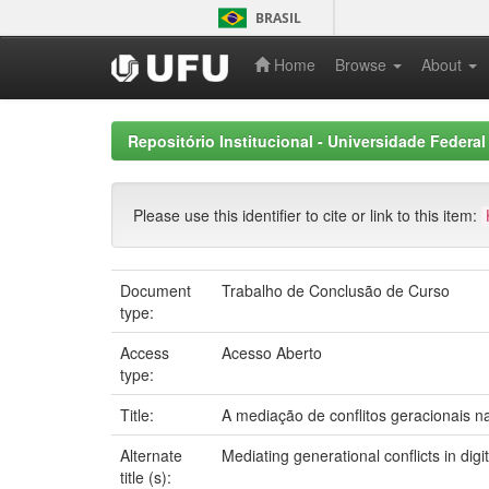
Skip
BRASIL
navigation
Home
Browse
About
Repositório Institucional - Universidade Federal
Please use this identifier to cite or link to this item:
Document
Trabalho de Conclusão de Curso
type:
Access
Acesso Aberto
type:
Title:
A mediação de conflitos geracionais n
Alternate
Mediating generational conflicts in di
title (s):