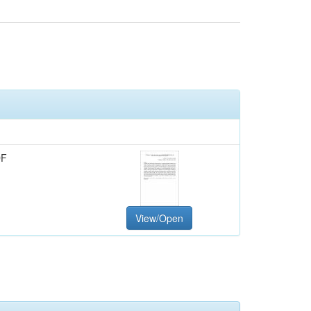
DF
View/Open