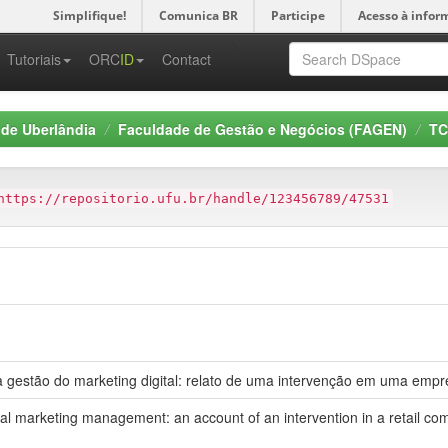
Simplifique!
Comunica BR
Participe
Acesso à infor
-->
Tutoriais
ORC
ID
Contact
 de Uberlândia
Faculdade de Gestão e Negócios (FAGEN)
TC
https://repositorio.ufu.br/handle/123456789/47531
a gestão do marketing digital: relato de uma intervenção em uma empr
gital marketing management: an account of an intervention in a retail c