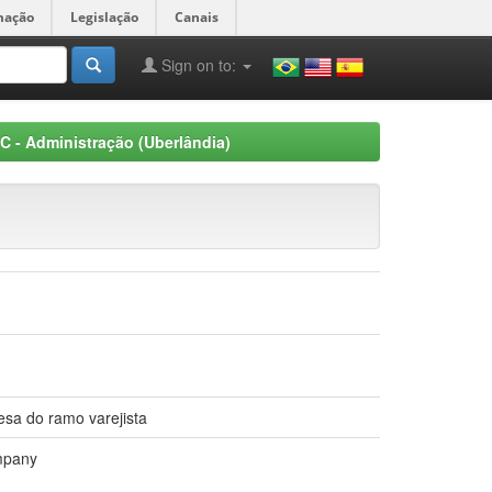
mação
Legislação
Canais
Sign on to:
C - Administração (Uberlândia)
esa do ramo varejista
ompany