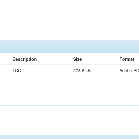
Description
Size
Format
TCC
278.6 kB
Adobe P