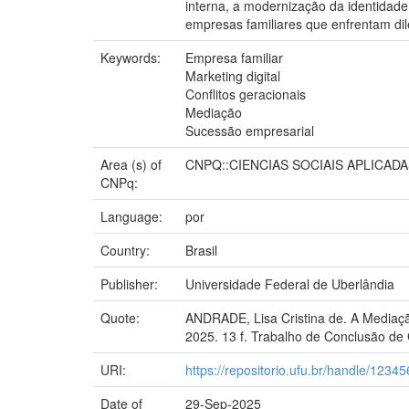
interna, a modernização da identidade
empresas familiares que enfrentam dil
Keywords:
Empresa familiar
Marketing digital
Conflitos geracionais
Mediação
Sucessão empresarial
Area (s) of
CNPQ::CIENCIAS SOCIAIS APLICAD
CNPq:
Language:
por
Country:
Brasil
Publisher:
Universidade Federal de Uberlândia
Quote:
ANDRADE, Lisa Cristina de. A Mediação
2025. 13 f. Trabalho de Conclusão de
URI:
https://repositorio.ufu.br/handle/123
Date of
29-Sep-2025