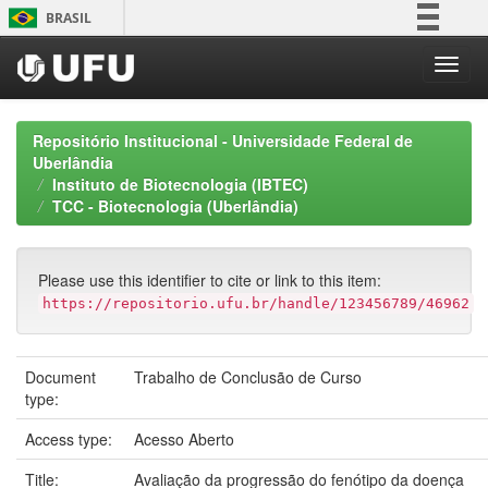
Skip
BRASIL
navigation
Simplifique!
Comunica BR
Participe
Repositório Institucional - Universidade Federal de
Acesso à informação
Uberlândia
Instituto de Biotecnologia (IBTEC)
Legislação
TCC - Biotecnologia (Uberlândia)
Canais
Please use this identifier to cite or link to this item:
https://repositorio.ufu.br/handle/123456789/46962
Document
Trabalho de Conclusão de Curso
type:
Access type:
Acesso Aberto
Title:
Avaliação da progressão do fenótipo da doença