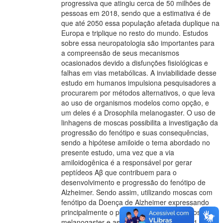
progressiva que atingiu cerca de 50 milhões de
pessoas em 2018, sendo que a estimativa é de
que até 2050 essa população afetada duplique na
Europa e triplique no resto do mundo. Estudos
sobre essa neuropatologia são importantes para
a compreensão de seus mecanismos
ocasionados devido a disfunções fisiológicas e
falhas em vias metabólicas. A inviabilidade desse
estudo em humanos impulsiona pesquisadores a
procurarem por métodos alternativos, o que leva
ao uso de organismos modelos como opção, e
um deles é a Drosophila melanogaster. O uso de
linhagens de moscas possibilita a investigação da
progressão do fenótipo e suas consequências,
sendo a hipótese amiloide o tema abordado no
presente estudo, uma vez que a via
amiloidogênica é a responsável por gerar
peptídeos Aβ que contribuem para o
desenvolvimento e progressão do fenótipo de
Alzheimer. Sendo assim, utilizando moscas com
fenótipo da Doença de Alzheimer expressando
principalmente o peptídeo Aβ1-42 nos olhos de D.
melanogaster e as avaliando na idade de 1-2, 5-6