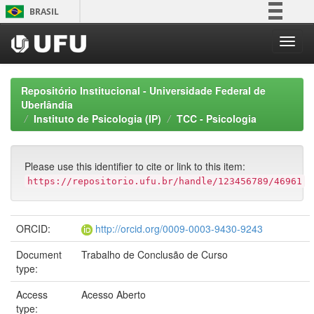
Skip
BRASIL
navigation
Simplifique!
Comunica BR
Participe
Repositório Institucional - Universidade Federal de
Acesso à informação
Uberlândia
Instituto de Psicologia (IP)
TCC - Psicologia
Legislação
Canais
Please use this identifier to cite or link to this item:
https://repositorio.ufu.br/handle/123456789/46961
ORCID:
http://orcid.org/0009-0003-9430-9243
Document
Trabalho de Conclusão de Curso
type:
Access
Acesso Aberto
type: