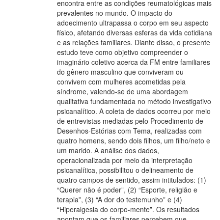
encontra entre as condições reumatológicas mais
prevalentes no mundo. O impacto do
adoecimento ultrapassa o corpo em seu aspecto
físico, afetando diversas esferas da vida cotidiana
e as relações familiares. Diante disso, o presente
estudo teve como objetivo compreender o
imaginário coletivo acerca da FM entre familiares
do gênero masculino que conviveram ou
convivem com mulheres acometidas pela
síndrome, valendo-se de uma abordagem
qualitativa fundamentada no método investigativo
psicanalítico. A coleta de dados ocorreu por meio
de entrevistas mediadas pelo Procedimento de
Desenhos-Estórias com Tema, realizadas com
quatro homens, sendo dois filhos, um filho/neto e
um marido. A análise dos dados,
operacionalizada por meio da interpretação
psicanalítica, possibilitou o delineamento de
quatro campos de sentido, assim intitulados: (1)
“Querer não é poder”, (2) “Esporte, religião e
terapia”, (3) “A dor do testemunho” e (4)
“Hiperalgesia do corpo-mente”. Os resultados
apontam que os familiares percebem que