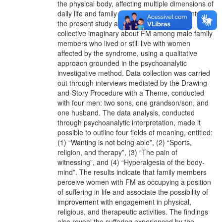
the physical body, affecting multiple dimensions of
daily life and family relationships. In this context,
the present study aimed to understand the
collective imaginary about FM among male family
members who lived or still live with women
affected by the syndrome, using a qualitative
approach grounded in the psychoanalytic
investigative method. Data collection was carried
out through interviews mediated by the Drawing-
and-Story Procedure with a Theme, conducted
with four men: two sons, one grandson/son, and
one husband. The data analysis, conducted
through psychoanalytic interpretation, made it
possible to outline four fields of meaning, entitled:
(1) “Wanting is not being able”, (2) “Sports,
religion, and therapy”, (3) “The pain of
witnessing”, and (4) “Hyperalgesia of the body-
mind”. The results indicate that family members
perceive women with FM as occupying a position
of suffering in life and associate the possibility of
improvement with engagement in physical,
religious, and therapeutic activities. The findings
also reveal the suffering experienced by the