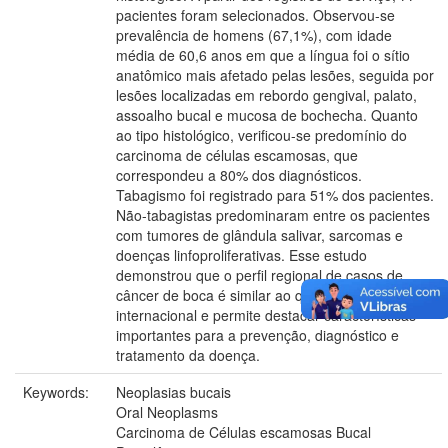
pacientes foram selecionados. Observou-se
prevalência de homens (67,1%), com idade
média de 60,6 anos em que a língua foi o sítio
anatômico mais afetado pelas lesões, seguida por
lesões localizadas em rebordo gengival, palato,
assoalho bucal e mucosa de bochecha. Quanto
ao tipo histológico, verificou-se predomínio do
carcinoma de células escamosas, que
correspondeu a 80% dos diagnósticos.
Tabagismo foi registrado para 51% dos pacientes.
Não-tabagistas predominaram entre os pacientes
com tumores de glândula salivar, sarcomas e
doenças linfoproliferativas. Esse estudo
demonstrou que o perfil regional de casos de
câncer de boca é similar ao quadro nacional e
internacional e permite destacar características
importantes para a prevenção, diagnóstico e
tratamento da doença.
Keywords:
Neoplasias bucais
Oral Neoplasms
Carcinoma de Células escamosas Bucal