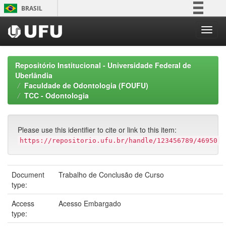
Skip
BRASIL
navigation
Simplifique!
Comunica BR
Participe
Repositório Institucional - Universidade Federal de
Acesso à informação
Uberlândia
Faculdade de Odontologia (FOUFU)
Legislação
TCC - Odontologia
Canais
Please use this identifier to cite or link to this item:
https://repositorio.ufu.br/handle/123456789/46950
Document
Trabalho de Conclusão de Curso
type:
Access
Acesso Embargado
type: