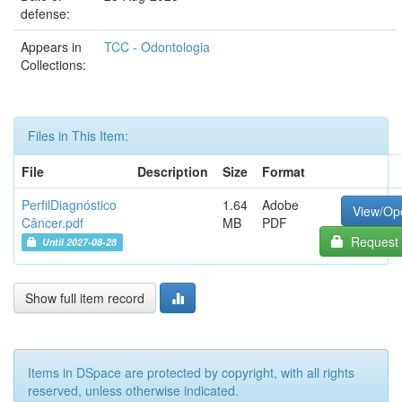
defense:
Appears in
TCC - Odontologia
Collections:
Files in This Item:
File
Description
Size
Format
PerfilDiagnóstico
1.64
Adobe
View/Op
Câncer.pdf
MB
PDF
Request 
Until 2027-08-28
Show full item record
Items in DSpace are protected by copyright, with all rights
reserved, unless otherwise indicated.