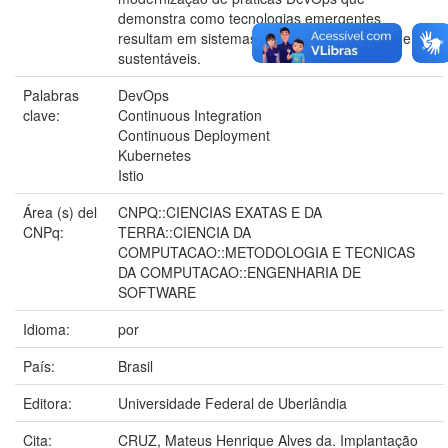
demonstra como tecnologias emergentes
resultam em sistemas resilientes, escaláveis e
sustentáveis.
Palabras
DevOps
clave:
Continuous Integration
Continuous Deployment
Kubernetes
Istio
Área (s) del
CNPQ::CIENCIAS EXATAS E DA
CNPq:
TERRA::CIENCIA DA
COMPUTACAO::METODOLOGIA E TECNICAS
DA COMPUTACAO::ENGENHARIA DE
SOFTWARE
Idioma:
por
País:
Brasil
Editora:
Universidade Federal de Uberlândia
Cita:
CRUZ, Mateus Henrique Alves da. Implantação