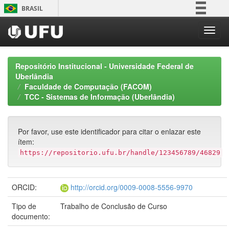
Skip
BRASIL
navigation
Simplifique!
Comunica BR
Participe
Repositório Institucional - Universidade Federal de
Acesso à informação
Uberlândia
Faculdade de Computação (FACOM)
Legislação
TCC - Sistemas de Informação (Uberlândia)
Canais
Por favor, use este identificador para citar o enlazar este
ítem:
https://repositorio.ufu.br/handle/123456789/46829
ORCID:
http://orcid.org/0009-0008-5556-9970
Tipo de
Trabalho de Conclusão de Curso
documento: