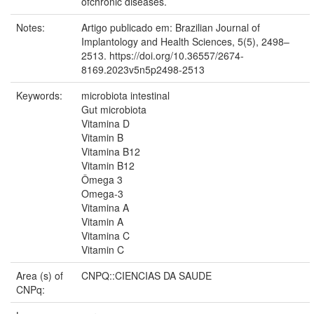
ofchronic diseases.
Notes:
Artigo publicado em: Brazilian Journal of
Implantology and Health Sciences, 5(5), 2498–
2513. https://doi.org/10.36557/2674-
8169.2023v5n5p2498-2513
Keywords:
microbiota intestinal
Gut microbiota
Vitamina D
Vitamin B
Vitamina B12
Vitamin B12
Ômega 3
Omega-3
Vitamina A
Vitamin A
Vitamina C
Vitamin C
Area (s) of
CNPQ::CIENCIAS DA SAUDE
CNPq: