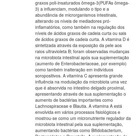
graxos poli-insaturados ômega-3(PUFAs ômega-
3) a influenciam, modulando o tipo e a
abundância de microrganismos intestinais,
alterando os níveis de mediadores pró-
inflamatórios, como também na regulação dos
níveis de ácidos graxos de cadeia curta ou sais
de ácidos graxos de cadeia curta. A vitamina D é
sintetizada através da exposição da pele aos
raios ultravioleta B; foram observadas mudanças
na microbiota intestinal após sua suplementação
(aumento de Enterobacteriaceae, por exemplo)
como também inalteração em indivíduos
soropositivos. A vitamina C apresenta grande
influência na modulação da microbiota uma vez
que é absorvida no intestino delgado proximal,
apresentando através de sua suplementação o
aumento de bactérias importantes como
Lachnospiraceae e Blautia. A vitamina A está
envolvida em vários processos fisiológicos e
mostrou-se como um micronutriente regulador da
microbiota intestinal pela sua suplementação,
aumentando bactérias como Bifidobacterium,