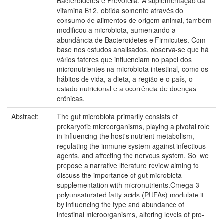
Bacteroidetes e Prevotella. A suplementação da
vitamina B12, obtida somente através do
consumo de alimentos de origem animal, também
modificou a microbiota, aumentando a
abundância de Bacteroidetes e Firmicutes. Com
base nos estudos analisados, observa-se que há
vários fatores que influenciam no papel dos
micronutrientes na microbiota intestinal, como os
hábitos de vida, a dieta, a região e o país, o
estado nutricional e a ocorrência de doenças
crônicas.
Abstract:
The gut microbiota primarily consists of
prokaryotic microorganisms, playing a pivotal role
in influencing the host's nutrient metabolism,
regulating the immune system against infectious
agents, and affecting the nervous system. So, we
propose a narrative literature review aiming to
discuss the importance of gut microbiota
supplementation with micronutrients.Omega-3
polyunsaturated fatty acids (PUFAs) modulate it
by influencing the type and abundance of
intestinal microorganisms, altering levels of pro-