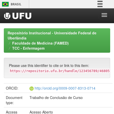
Skip
BRASIL
navigation
Simplifique!
Comunica BR
Participe
Repositório Institucional - Universidade Federal de
Acesso à informação
Uberlândia
Faculdade de Medicina (FAMED)
Legislação
TCC - Enfermagem
Canais
Please use this identifier to cite or link to this item:
https://repositorio.ufu.br/handle/123456789/46805
ORCID:
http://orcid.org/0009-0007-8313-0714
Document
Trabalho de Conclusão de Curso
type:
Access
Acesso Aberto