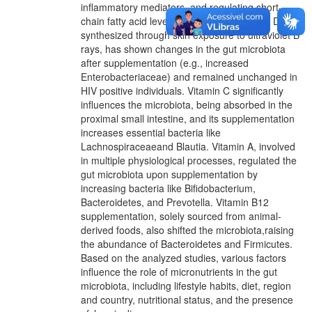
inflammatory mediators, and regulating short-
chain fatty acid levels or their salts. Vitamin D,
synthesized through skin exposure to ultraviolet B
rays, has shown changes in the gut microbiota
after supplementation (e.g., increased
Enterobacteriaceae) and remained unchanged in
HIV positive individuals. Vitamin C significantly
influences the microbiota, being absorbed in the
proximal small intestine, and its supplementation
increases essential bacteria like
Lachnospiraceaeand Blautia. Vitamin A, involved
in multiple physiological processes, regulated the
gut microbiota upon supplementation by
increasing bacteria like Bifidobacterium,
Bacteroidetes, and Prevotella. Vitamin B12
supplementation, solely sourced from animal-
derived foods, also shifted the microbiota,raising
the abundance of Bacteroidetes and Firmicutes.
Based on the analyzed studies, various factors
influence the role of micronutrients in the gut
microbiota, including lifestyle habits, diet, region
and country, nutritional status, and the presence