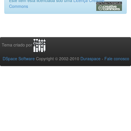
Este item está licenciada sob uma
Licença Creative
Commons
Tema criado por
DSpace Software
Copyright © 2002-2010
Duraspace
-
Fale conosco