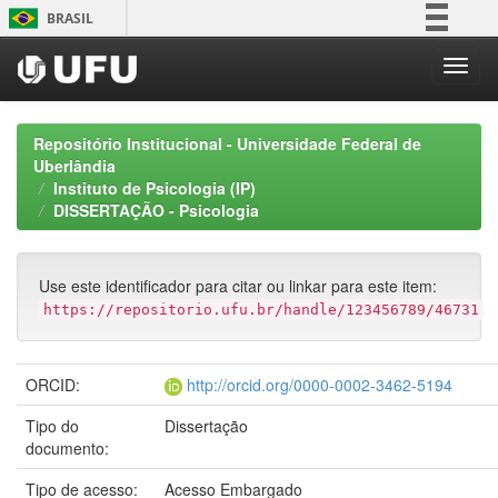
Skip
BRASIL
navigation
Simplifique!
Comunica BR
Participe
Repositório Institucional - Universidade Federal de
Acesso à informação
Uberlândia
Instituto de Psicologia (IP)
Legislação
DISSERTAÇÃO - Psicologia
Canais
Use este identificador para citar ou linkar para este item:
https://repositorio.ufu.br/handle/123456789/46731
ORCID:
http://orcid.org/0000-0002-3462-5194
Tipo do
Dissertação
documento:
Tipo de acesso:
Acesso Embargado