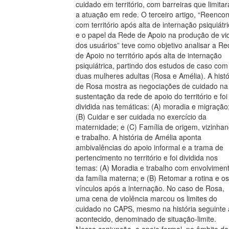
cuidado em território, com barreiras que limita
a atuação em rede. O terceiro artigo, “Reencon
com território após alta de internação psiquiátr
e o papel da Rede de Apoio na produção de vi
dos usuários” teve como objetivo analisar a Re
de Apoio no território após alta de internação
psiquiátrica, partindo dos estudos de caso com
duas mulheres adultas (Rosa e Amélia). A histó
de Rosa mostra as negociações de cuidado na
sustentação da rede de apoio do território e foi
dividida nas temáticas: (A) moradia e migração
(B) Cuidar e ser cuidada no exercício da
maternidade; e (C) Família de origem, vizinha
e trabalho. A história de Amélia aponta
ambivalências do apoio informal e a trama de
pertencimento no território e foi dividida nos
temas: (A) Moradia e trabalho com envolvimen
da família materna; e (B) Retomar a rotina e os
vínculos após a internação. No caso de Rosa,
uma cena de violência marcou os limites do
cuidado no CAPS, mesmo na história seguinte
acontecido, denominado de situação-limite.
Nessa conjunção, o apoio formal, no âmbito da