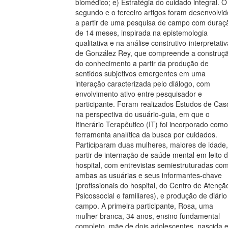
biomédico; e) Estratégia do cuidado integral. O
segundo e o terceiro artigos foram desenvolvid
a partir de uma pesquisa de campo com duraç
de 14 meses, inspirada na epistemologia
qualitativa e na análise construtivo-interpretativ
de González Rey, que compreende a construç
do conhecimento a partir da produção de
sentidos subjetivos emergentes em uma
interação caracterizada pelo diálogo, com
envolvimento ativo entre pesquisador e
participante. Foram realizados Estudos de Cas
na perspectiva do usuário-guia, em que o
Itinerário Terapêutico (IT) foi incorporado como
ferramenta analítica da busca por cuidados.
Participaram duas mulheres, maiores de idade,
partir de internação de saúde mental em leito 
hospital, com entrevistas semiestruturadas co
ambas as usuárias e seus informantes-chave
(profissionais do hospital, do Centro de Atençã
Psicossocial e familiares), e produção de diário
campo. A primeira participante, Rosa, uma
mulher branca, 34 anos, ensino fundamental
completo, mãe de dois adolescentes, nascida 