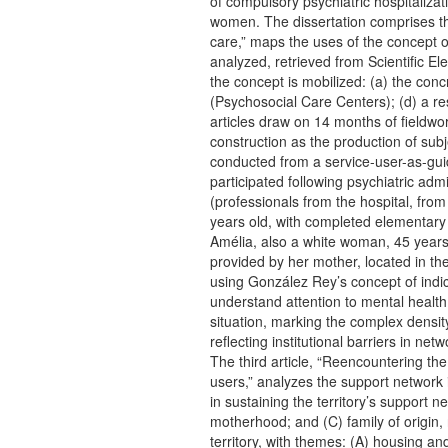
of compulsory psychiatric hospitalizat
women. The dissertation comprises thre
care,” maps the uses of the concept o
analyzed, retrieved from Scientific El
the concept is mobilized: (a) the con
(Psychosocial Care Centers); (d) a re
articles draw on 14 months of fieldwo
construction as the production of sub
conducted from a service-user-as-guid
participated following psychiatric adm
(professionals from the hospital, from
years old, with completed elementary s
Amélia, also a white woman, 45 years 
provided by her mother, located in th
using González Rey’s concept of indic
understand attention to mental health 
situation, marking the complex density 
reflecting institutional barriers in ne
The third article, “Reencountering the 
users,” analyzes the support network 
in sustaining the territory’s support 
motherhood; and (C) family of origin,
territory, with themes: (A) housing an