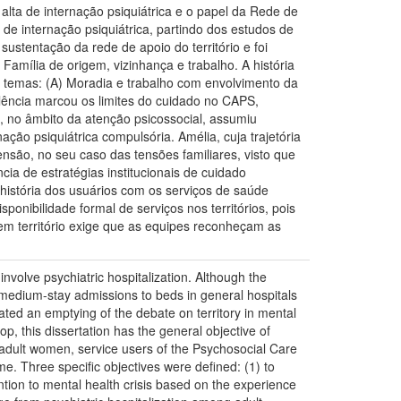
 alta de internação psiquiátrica e o papel da Rede de
 de internação psiquiátrica, partindo dos estudos de
stentação da rede de apoio do território e foi
Família de origem, vizinhança e trabalho. A história
os temas: (A) Moradia e trabalho com envolvimento da
olência marcou os limites do cuidado no CAPS,
, no âmbito da atenção psicossocial, assumiu
ção psiquiátrica compulsória. Amélia, cuja trajetória
são, no seu caso das tensões familiares, visto que
ia de estratégias institucionais de cuidado
 história dos usuários com os serviços de saúde
onibilidade formal de serviços nos territórios, pois
 em território exige que as equipes reconheçam as
involve psychiatric hospitalization. Although the
nd medium-stay admissions to beds in general hospitals
ated an emptying of the debate on territory in mental
op, this dissertation has the general objective of
o adult women, service users of the Psychosocial Care
ome. Three specific objectives were defined: (1) to
ention to mental health crisis based on the experience