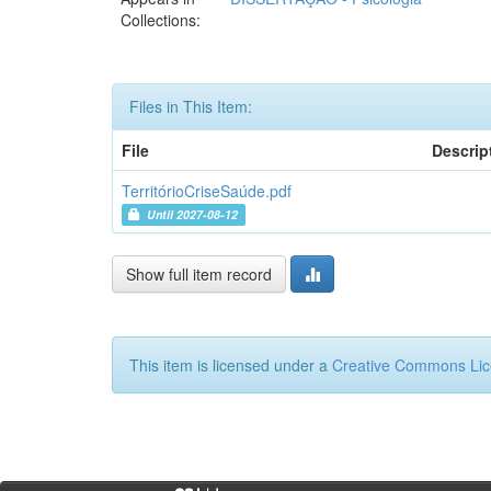
Collections:
Files in This Item:
File
Descrip
TerritórioCriseSaúde.pdf
Until 2027-08-12
Show full item record
This item is licensed under a
Creative Commons Li