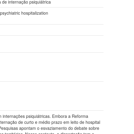
 de internação psiquiátrica
psychiatric hospitalization
em internações psiquiátricas. Embora a Reforma
internação de curto e médio prazo em leito de hospital
 Pesquisas apontam o esvaziamento do debate sobre
s territórios. Nesse contexto, a dissertação tem o