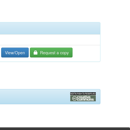
View/Open
Request a copy