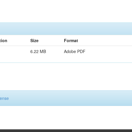
tion
Size
Format
6.22 MB
Adobe PDF
cense