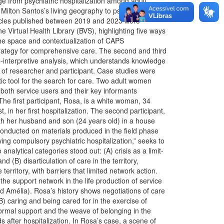
rge from psychiatric hospitalization among adult
f Milton Santos’s living geography to psychosocial
articles published between 2019 and 2023 were
he Virtual Health Library (BVS), highlighting five ways
 the space and contextualization of CAPS
strategy for comprehensive care. The second and third
e-interpretive analysis, which understands knowledge
t of researcher and participant. Case studies were
tic tool for the search for care. Two adult women
 both service users and their key informants
The first participant, Rosa, is a white woman, 34
 in her first hospitalization. The second participant,
ith her husband and son (24 years old) in a house
 conducted on materials produced in the field phase
ing compulsory psychiatric hospitalization,” seeks to
alytical categories stood out: (A) crisis as a limit-
d (B) disarticulation of care in the territory,
erritory, with barriers that limited network action.
 the support network in the life production of service
nd Amélia). Rosa’s history shows negotiations of care
B) caring and being cared for in the exercise of
formal support and the weave of belonging in the
s after hospitalization. In Rosa’s case, a scene of