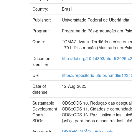
Country:
Brasil
Publisher:
Universidade Federal de Uberlândia
Program:
Programa de Pós-graduação em Psic
Quote:
TOMAZ, Ivana. Território e crise em s
170 f. Dissertação (Mestrado em Psico
Document
http://doi.org/10.14393/ufu.di.2025.4
identifier:
URI:
https://repositorio.ufu.br/handle/12
Date of
12-Aug-2025
defense:
Sustainable
ODS::ODS 10. Redução das desigualda
Development
ODS::ODS 11. Cidades e comunidades 
Goals
ODS::ODS 16. Paz, justiça e institui
SDGs:
justiça para todos e construir institu
Appears in
DISSERTAÇÃO - Psicologia