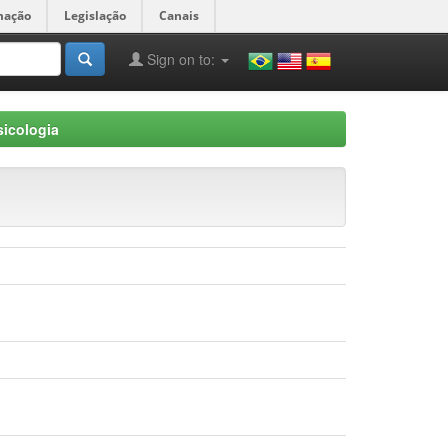
mação
Legislação
Canais
Sign on to:
icologia