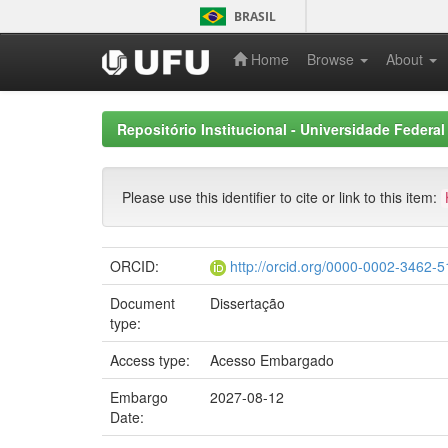
Skip
BRASIL
navigation
Home
Browse
About
Repositório Institucional - Universidade Federal
Please use this identifier to cite or link to this item:
ORCID:
http://orcid.org/0000-0002-3462-
Document
Dissertação
type:
Access type:
Acesso Embargado
Embargo
2027-08-12
Date: