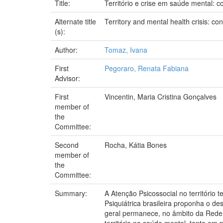
Title:
Território e crise em saúde mental: c
Alternate title
Territory and mental health crisis: co
(s):
Author:
Tomaz, Ivana
First
Pegoraro, Renata Fabiana
Advisor:
First
Vincentin, Maria Cristina Gonçalves
member of
the
Committee:
Second
Rocha, Kátia Bones
member of
the
Committee:
Summary:
A Atenção Psicossocial no território
Psiquiátrica brasileira proponha o de
geral permanece, no âmbito da Rede
território na saúde mental, tanto em 