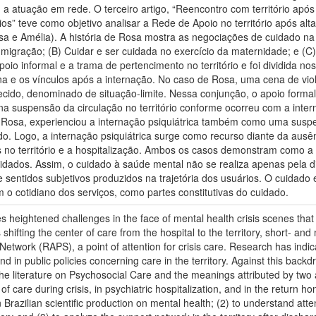
am a atuação em rede. O terceiro artigo, “Reencontro com território após
s” teve como objetivo analisar a Rede de Apoio no território após alta
 e Amélia). A história de Rosa mostra as negociações de cuidado na su
 migração; (B) Cuidar e ser cuidada no exercício da maternidade; e (C) 
oio informal e a trama de pertencimento no território e foi dividida n
ina e os vínculos após a internação. No caso de Rosa, uma cena de vi
cido, denominado de situação-limite. Nessa conjunção, o apoio formal
a suspensão da circulação no território conforme ocorreu com a interna
Rosa, experienciou a internação psiquiátrica também como uma suspen
. Logo, a internação psiquiátrica surge como recurso diante da ausênc
as no território e a hospitalização. Ambos os casos demonstram como a
idados. Assim, o cuidado à saúde mental não se realiza apenas pela disp
e sentidos subjetivos produzidos na trajetória dos usuários. O cuidado
 o cotidiano dos serviços, como partes constitutivas do cuidado.
es heightened challenges in the face of mental health crisis scenes that 
shifting the center of care from the hospital to the territory, short- a
Network (RAPS), a point of attention for crisis care. Research has indic
 in public policies concerning care in the territory. Against this backdr
n the literature on Psychosocial Care and the meanings attributed by tw
f care during crisis, in psychiatric hospitalization, and in the return h
n Brazilian scientific production on mental health; (2) to understand att