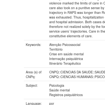
violence marked the limits of care in 
care also took on a punitive sense by 
trajectory in RAPS was longer than Ro
was exhausted. Thus, hospitalization e
and hospital admission. Both cases dem
therefore not realized solely by the fo
service users’ trajectories. Care in t
constitutive elements of care.
Keywords:
Atenção Psicossocial
Território
Crise em saúde mental
Internação psiquiátrica
Itinerário Terapêutico
Area (s) of
CNPQ::CIENCIAS DA SAUDE::SAUD
CNPq:
CNPQ::CIENCIAS HUMANAS::PSICO
Subject:
Psicologia
Saúde mental
Registros psiquiátricos
Language:
por