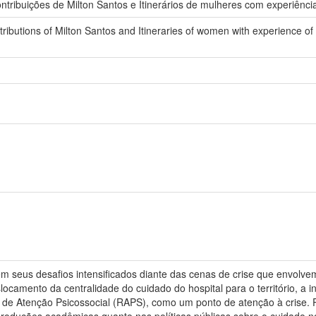
ontribuições de Milton Santos e Itinerários de mulheres com experiência
ntributions of Milton Santos and Itineraries of women with experience of 
 tem seus desafios intensificados diante das cenas de crise que envolv
slocamento da centralidade do cuidado do hospital para o território, a 
 de Atenção Psicossocial (RAPS), como um ponto de atenção à crise.
produções acadêmicas quanto nas políticas públicas sobre o cuidado no