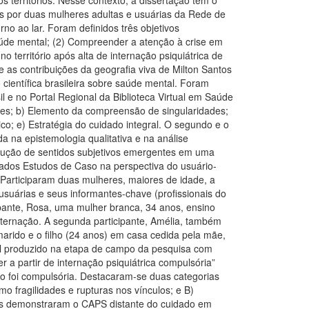
uídos por duas mulheres adultas e usuárias da Rede de
no ao lar. Foram definidos três objetivos
 saúde mental; (2) Compreender a atenção à crise em
o território após alta de internação psiquiátrica de
e as contribuições da geografia viva de Milton Santos
científica brasileira sobre saúde mental. Foram
il e no Portal Regional da Biblioteca Virtual em Saúde
res; b) Elemento da compreensão de singularidades;
o; e) Estratégia do cuidado integral. O segundo e o
 na epistemologia qualitativa e na análise
odução de sentidos subjetivos emergentes em uma
izados Estudos de Caso na perspectiva do usuário-
. Participaram duas mulheres, maiores de idade, a
usuárias e seus informantes-chave (profissionais do
cipante, Rosa, uma mulher branca, 34 anos, ensino
nternação. A segunda participante, Amélia, também
arido e o filho (24 anos) em casa cedida pela mãe,
rial produzido na etapa de campo da pesquisa com
a partir de internação psiquiátrica compulsória”
o foi compulsória. Destacaram-se duas categorias
o fragilidades e rupturas nos vínculos; e B)
orias demonstraram o CAPS distante do cuidado em