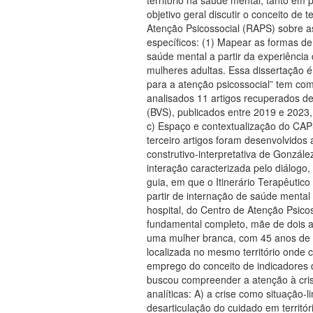
objetivo geral discutir o conceito de 
Atenção Psicossocial (RAPS) sobre as 
específicos: (1) Mapear as formas de 
saúde mental a partir da experiência 
mulheres adultas. Essa dissertação é 
para a atenção psicossocial” tem com
analisados 11 artigos recuperados de 
(BVS), publicados entre 2019 e 2023
c) Espaço e contextualização do CAPS
terceiro artigos foram desenvolvidos
construtivo-interpretativa de Gonzá
interação caracterizada pelo diálogo
guia, em que o Itinerário Terapêutic
partir de internação de saúde mental
hospital, do Centro de Atenção Psico
fundamental completo, mãe de dois a
uma mulher branca, com 45 anos de i
localizada no mesmo território onde 
emprego do conceito de indicadores d
buscou compreender a atenção à cris
analíticas: A) a crise como situação
desarticulação do cuidado em territór