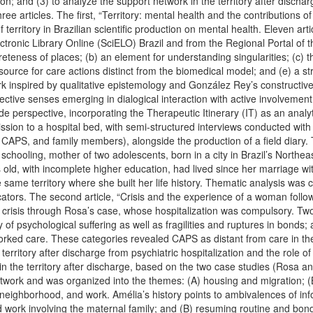
ion; and (3) to analyze the support network in the territory after discha
e articles. The first, “Territory: mental health and the contributions o
f territory in Brazilian scientific production on mental health. Eleven 
ectronic Library Online (SciELO) Brazil and from the Regional Portal of t
creteness of places; (b) an element for understanding singularities; (c)
source for care actions distinct from the biomedical model; and (e) a 
rk inspired by qualitative epistemology and González Rey’s constructiv
jective senses emerging in dialogical interaction with active involvemen
e perspective, incorporating the Therapeutic Itinerary (IT) as an analy
ission to a hospital bed, with semi-structured interviews conducted with
 CAPS, and family members), alongside the production of a field diary. 
chooling, mother of two adolescents, born in a city in Brazil’s Northeast,
old, with incomplete higher education, had lived since her marriage w
e same territory where she built her life history. Thematic analysis was
ators. The second article, “Crisis and the experience of a woman follow
crisis through Rosa’s case, whose hospitalization was compulsory. Two an
of psychological suffering as well as fragilities and ruptures in bonds; an
tworked care. These categories revealed CAPS as distant from care in the t
territory after discharge from psychiatric hospitalization and the role of
in the territory after discharge, based on the two case studies (Rosa a
network and was organized into the themes: (A) housing and migration; (
 neighborhood, and work. Amélia’s history points to ambivalences of in
d work involving the maternal family; and (B) resuming routine and bond