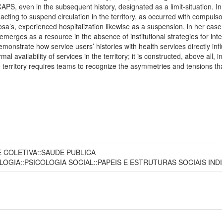
CAPS, even in the subsequent history, designated as a limit-situation. In
acting to suspend circulation in the territory, as occurred with compulso
sa’s, experienced hospitalization likewise as a suspension, in her case
merges as a resource in the absence of institutional strategies for inte
onstrate how service users’ histories with health services directly infl
rmal availability of services in the territory; it is constructed, above al
he territory requires teams to recognize the asymmetries and tensions tha
E COLETIVA::SAUDE PUBLICA
LOGIA::PSICOLOGIA SOCIAL::PAPEIS E ESTRUTURAS SOCIAIS IND