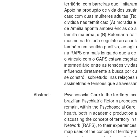
território, com barreiras que limitar
Apoio na produção de vida dos usuário
caso com duas mulheres adultas (Rosa
dividida nas temáticas: (A) moradia e
de Amélia aponta ambivalências do ap
família materna; e (B) Retomar a rot
mesmo na história seguinte ao aconte
também um sentido punitivo, ao agir n
na RAPS era mais longa do que a de 
o vínculo com o CAPS estava esgotado
intermediário entre as tensões vivid
influencia diretamente a busca por cu
se constrói, sobretudo, nas relações 
assimetrias e tensões que atravessam
Abstract:
Psychosocial Care in the territory fac
brazilian Psychiatric Reform proposes 
remain, within the Psychosocial Care 
health, both in academic production and
discussing the concept of territory i
Network (RAPS), to their experiences o
map uses of the concept of territory i