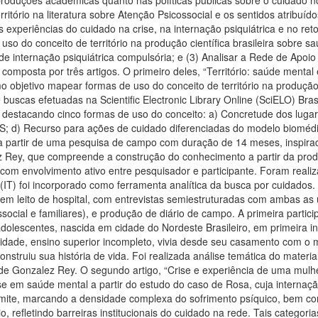
território na literatura sobre Atenção Psicossocial e os sentidos atrib
experiências do cuidado na crise, na internação psiquiátrica e no retor
uso do conceito de território na produção científica brasileira sobre
de internação psiquiátrica compulsória; e (3) Analisar a Rede de Apoio n
composta por três artigos. O primeiro deles, “Território: saúde mental 
o objetivo mapear formas de uso do conceito de território na produção 
buscas efetuadas na Scientific Electronic Library Online (SciELO) Bras
, destacando cinco formas de uso do conceito: a) Concretude dos luga
; d) Recurso para ações de cuidado diferenciadas do modelo biomédic
 a partir de uma pesquisa de campo com duração de 14 meses, inspirada
lez Rey, que compreende a construção do conhecimento a partir da pr
, com envolvimento ativo entre pesquisador e participante. Foram real
o (IT) foi incorporado como ferramenta analítica da busca por cuidados
 em leito de hospital, com entrevistas semiestruturadas com ambas as 
ssocial e familiares), e produção de diário de campo. A primeira parti
dolescentes, nascida em cidade do Nordeste Brasileiro, em primeira i
dade, ensino superior incompleto, vivia desde seu casamento com o m
construiu sua história de vida. Foi realizada análise temática do mate
e Gonzalez Rey. O segundo artigo, “Crise e experiência de uma mulher 
e em saúde mental a partir do estudo do caso de Rosa, cuja internaçã
-limite, marcando a densidade complexa do sofrimento psíquico, bem com
io, refletindo barreiras institucionais do cuidado na rede. Tais categ