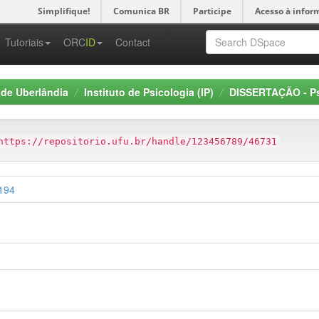
Simplifique!
Comunica BR
Participe
Acesso à infor
-->
Tutoriais
ORC
ID
Contact
 de Uberlândia
Instituto de Psicologia (IP)
DISSERTAÇÃO - Ps
https://repositorio.ufu.br/handle/123456789/46731
5194