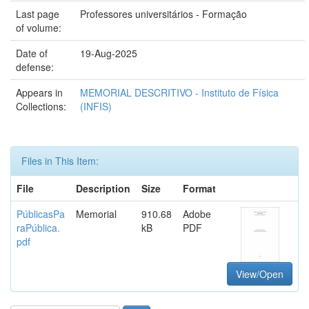
Last page
Professores universitários - Formação
of volume:
Date of
19-Aug-2025
defense:
Appears in
MEMORIAL DESCRITIVO - Instituto de Física
Collections:
(INFIS)
Files in This Item:
File
Description
Size
Format
PúblicasPa
Memorial
910.68
Adobe
raPública.
kB
PDF
pdf
View/Open