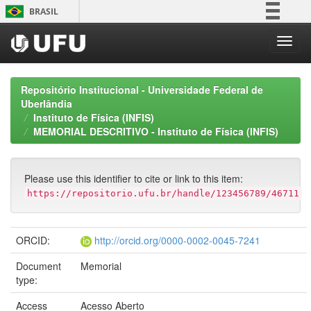
Skip
BRASIL
navigation
Simplifique!
Comunica BR
Participe
Repositório Institucional - Universidade Federal de
Acesso à informação
Uberlândia
Instituto de Física (INFIS)
Legislação
MEMORIAL DESCRITIVO - Instituto de Física (INFIS)
Canais
Please use this identifier to cite or link to this item:
https://repositorio.ufu.br/handle/123456789/46711
ORCID:
http://orcid.org/0000-0002-0045-7241
Document
Memorial
type:
Access
Acesso Aberto