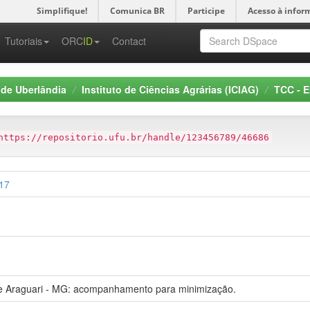
Simplifique!
Comunica BR
Participe
Acesso à infor
-->
Tutoriais
ORC
ID
Contact
 de Uberlândia
Instituto de Ciências Agrárias (ICIAG)
TCC - E
https://repositorio.ufu.br/handle/123456789/46686
517
e Araguari - MG: acompanhamento para minimização.