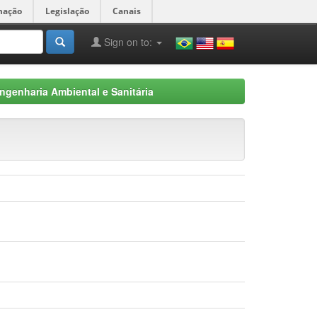
mação
Legislação
Canais
Sign on to:
ngenharia Ambiental e Sanitária