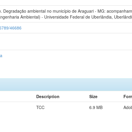
egradação ambiental no município de Araguari - MG: acompanhament
enharia Ambiental) - Universidade Federal de Uberlândia, Uberlândi
456789/46686
ia
Description
Size
For
TCC
6.9 MB
Ado