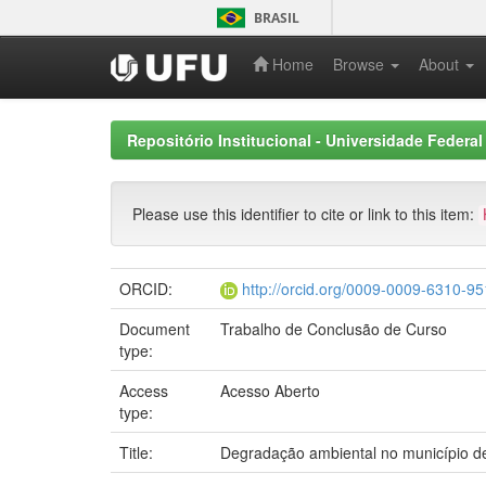
Skip
BRASIL
navigation
Home
Browse
About
Repositório Institucional - Universidade Federal
Please use this identifier to cite or link to this item:
ORCID:
http://orcid.org/0009-0009-6310-9
Document
Trabalho de Conclusão de Curso
type:
Access
Acesso Aberto
type:
Title:
Degradação ambiental no município d