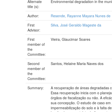
Alternate
Environmental degradation in the munic
title (s):
Author:
Resende, Rayanne Mayara Nunes de
First
Silva, José Geraldo Mageste da
Advisor:
First
Vieira, Glaucimar Soares
member of
the
Committee:
Second
Santos, Helaine Maria Naves dos
member of
the
Committee:
Summary:
A recuperação de áreas degradadas con
Essa recuperação inicia com o planej
órgãos de fiscalização ou não. A eficá
sua concepção. O estudo de caso em A
impermeabilização do solo e à falta 