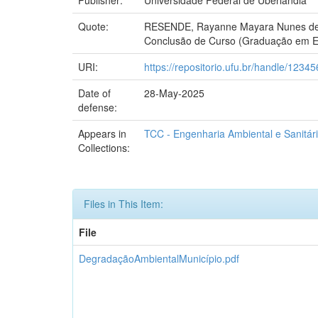
Quote:
RESENDE, Rayanne Mayara Nunes de. D
Conclusão de Curso (Graduação em Eng
URI:
https://repositorio.ufu.br/handle/123
Date of
28-May-2025
defense:
Appears in
TCC - Engenharia Ambiental e Sanitár
Collections:
Files in This Item:
File
DegradaçãoAmbientalMunicípio.pdf