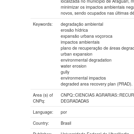
localizada no município de Araguari, m
minimizar os impactos ambientais nega
novos, sendo ocupados nas últimas d
Keywords:
degradação ambiental
erosão hídrica
expansão urbana voçoroca
impactos ambientais
plano de recuperação de áreas degr
urban expansion
environmental degradation
water erosion
gully
environmental impactos
degraded area recovery plan (PRAD).
Area (s) of
CNPQ::CIENCIAS AGRARIAS::RECU
CNPq:
DEGRADADAS
Language:
por
Country:
Brasil
Publisher:
Universidade Federal de Uberlândia