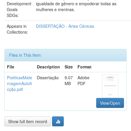
Development
igualdade de gênero e empoderar todas as
Goals
mulheres e meninas.
SDGs:
Appears in
DISSERTAÇÃO - Artes Cênicas
Collections:
Files in This Item:
File
Description
Size
Format
PoéticasMate
Dissertação
9.07
Adobe
rnagemAutofi
MB
PDF
cção.pdf
View/Open
Show full item record