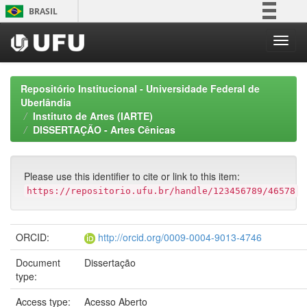
Skip
BRASIL
navigation
Simplifique!
Comunica BR
Participe
Repositório Institucional - Universidade Federal de
Acesso à informação
Uberlândia
Instituto de Artes (IARTE)
Legislação
DISSERTAÇÃO - Artes Cênicas
Canais
Please use this identifier to cite or link to this item:
https://repositorio.ufu.br/handle/123456789/46578
ORCID:
http://orcid.org/0009-0004-9013-4746
Document
Dissertação
type:
Access type:
Acesso Aberto